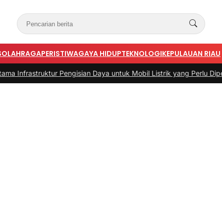
S
OLAHRAGA
PERISTIWA
GAYA HIDUP
TEKNOLOGI
KEPULAUAN RIAU
ruktur Pengisian Daya untuk Mobil Listrik yang Perlu Diperhatikan
|