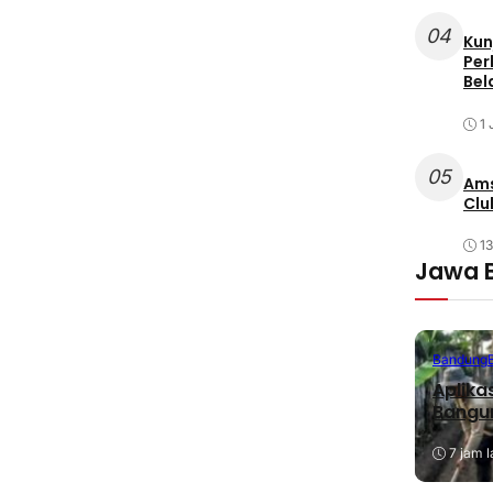
04
Kun
Per
Bel
1 
05
Ams
Clu
1
Jawa 
Bandung
Aplika
Bangu
7 jam l