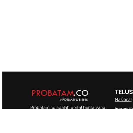
TELUS
Nasional
Probatam.co adalah portal berita yang
Internasi
menyajikan informasi terbaru seputar dan
Bisnis
Kepulauan Riau, Nasional maupun
Ekonomi
International dengan gaya pemberitaan