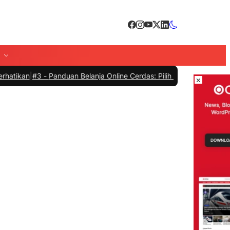
#3 -
Panduan Belanja Online Cerdas: Pilih Produk dengan Bijak dan H
×