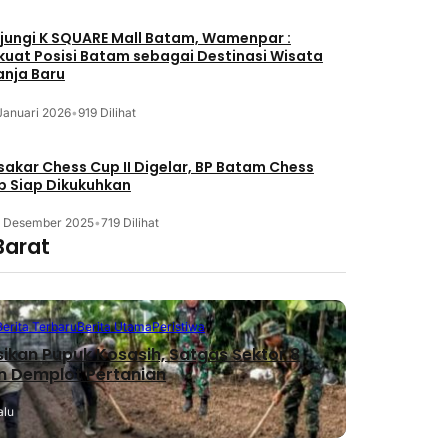
jungi K SQUARE Mall Batam, Wamenpar :
kuat Posisi Batam sebagai Destinasi Wisata
anja Baru
Januari 2026
•
919 Dilihat
akar Chess Cup II Digelar, BP Batam Chess
b Siap Dikukuhkan
3 Desember 2025
•
719 Dilihat
Barat
Berita Terbaru
Berita Utama
Peristiwa
sikan Pupuk Kosasih, Satgas Sektor 8
n Demplot Pertanian
alu