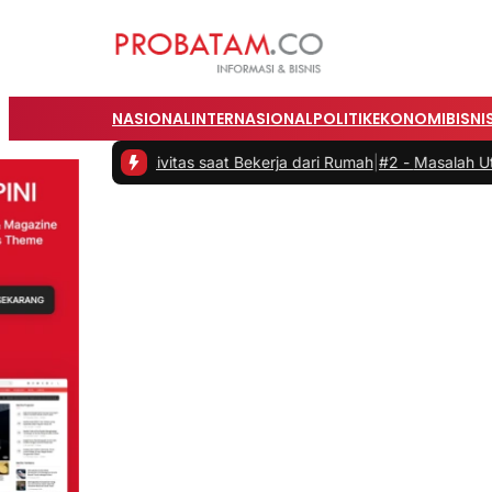
NASIONAL
INTERNASIONAL
POLITIK
EKONOMI
BISNI
n Produktivitas saat Bekerja dari Rumah
|
#2 -
Masalah Utama Infrast