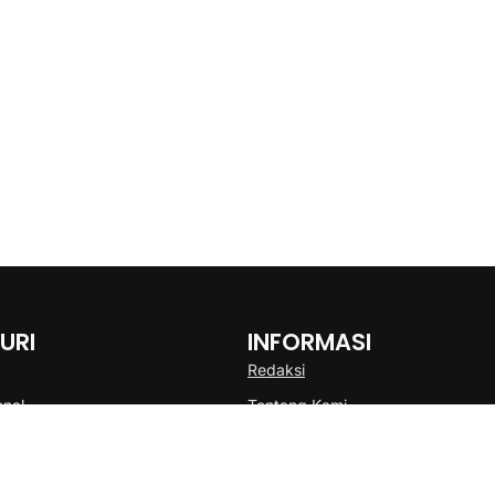
URI
INFORMASI
Redaksi
onal
Tentang Kami
Disclaimer
Pedoman Media Cyber