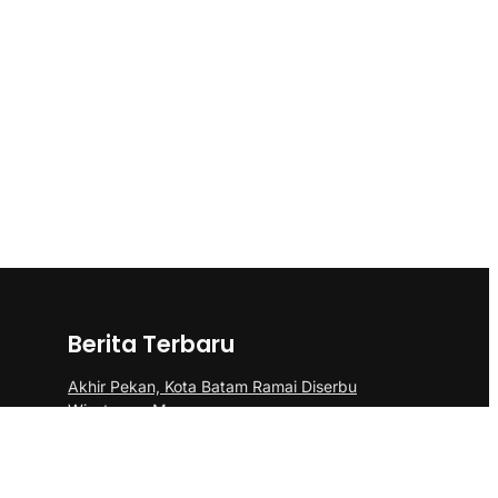
Berita Terbaru
Akhir Pekan, Kota Batam Ramai Diserbu
Wisatawan Mancanegara
Polsek Sei Beduk Bersama Tim Gabungan
Polresta Barelang Ungkap Tiga Kasus