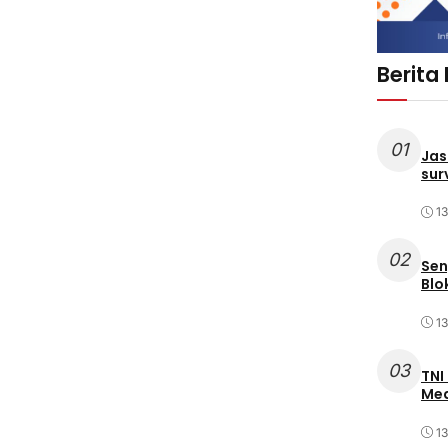
Berita
01
Jas
sur
1
02
Sen
Blo
1
03
TNI
Med
1