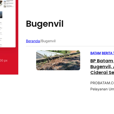
Bugenvil
Beranda
/
Bugenvil
BATAM
|
BERITA
BP Batam
Bugenvil,
Ciderai S
Kota”
PROBATAM.CO,
Pelayanan Umu