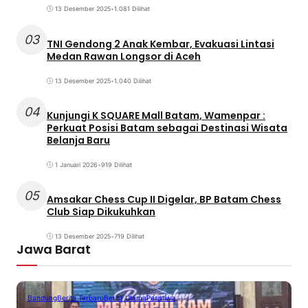
13 Desember 2025
•
1.081 Dilihat
03
TNI Gendong 2 Anak Kembar, Evakuasi Lintasi
Medan Rawan Longsor di Aceh
13 Desember 2025
•
1.040 Dilihat
04
Kunjungi K SQUARE Mall Batam, Wamenpar :
Perkuat Posisi Batam sebagai Destinasi Wisata
Belanja Baru
1 Januari 2026
•
919 Dilihat
05
Amsakar Chess Cup II Digelar, BP Batam Chess
Club Siap Dikukuhkan
13 Desember 2025
•
719 Dilihat
Jawa Barat
Bandung
Berita Terbaru
Berita Utama
Peristiwa