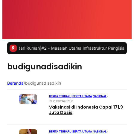
a dari Rumah
|
#2 -
Masalah Utama Infrastruktur Pengisian Daya untuk 
budigunadisadikin
Beranda
/
budigunadisadikin
BERITA TERBARU
|
BERITA UTAMA
|
NASIONAL
•
21 Oktober 2021
Vaksinasi di Indonesia Capai 171,9
Juta Dosis
BERITA TERBARU
|
BERITA UTAMA
|
NASIONAL
•