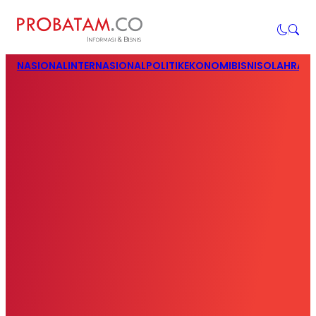
NASIONAL
INTERNASIONAL
POLITIK
EKONOMI
BISNIS
OLAHRAG