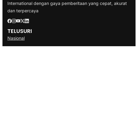
International dengan gaya pemberitaan yang cepat, akurat
dan terpercaya
TELUSURI
Nasional
Internasional
Bisnis
Ekonomi
Politik
Olahraga
INFORMASI
Redaksi
Tentang Kami
Disclaimer
Pedoman Media Cyber