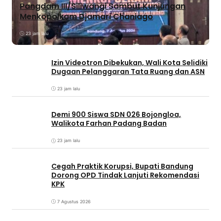
Pangdam III/Siliwangi Sambut Kunjungan
Menkopolkam Djamari Chaniago
23 jam lalu
Izin Videotron Dibekukan, Wali Kota Selidiki
Dugaan Pelanggaran Tata Ruang dan ASN
23 jam lalu
Demi 900 Siswa SDN 026 Bojongloa,
Walikota Farhan Padang Badan
23 jam lalu
Cegah Praktik Korupsi, Bupati Bandung
Dorong OPD Tindak Lanjuti Rekomendasi
KPK
7 Agustus 2026