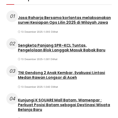
01
Jasa Raharja Bersama korlantas melaksanakan
survei Kesiapan Ops Lilin 2025 di Wilayah Jawa
13 Desember 2025
•
1.093 Dilihat
02
Sengketa Panjang SPR–KCL Tuntas,
Pengelolaan Blok Langgak Masuk Babak Baru
13 Desember 2025
•
1.081 Dilihat
03
TNI Gendong 2 Anak Kembar, Evakuasi Lintasi
Medan Rawan Longsor di Aceh
13 Desember 2025
•
1.040 Dilihat
04
Kunjungi K SQUARE Mall Batam, Wamenpar :
Perkuat Posisi Batam sebagai Destinasi Wisata
Belanja Baru