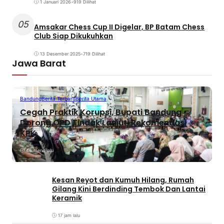
1 Januari 2026
•
919 Dilihat
05
Amsakar Chess Cup II Digelar, BP Batam Chess
Club Siap Dikukuhkan
13 Desember 2025
•
719 Dilihat
Jawa Barat
Bandung
Berita Terbaru
Berita Utama
Cegah Praktik Korupsi, Bupati Bandung
Dorong OPD Tindak Lanjuti Rekomendasi
KPK
46 menit lalu
Kesan Reyot dan Kumuh Hilang, Rumah
Gilang Kini Berdinding Tembok Dan Lantai
Keramik
17 jam lalu