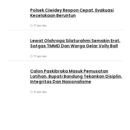
Polsek Ciwidey Respon Cepat, Evakuasi
Kecelakaan Beruntun
17 jam lalu
Lewat Olahraga Silaturahmi Semakin Erat,
Satgas TMMD Dan Warga Gelar Volly Ball
17 jam lalu
Calon Paskibraka Masuk Pemusatan
Latihan, Bupati Bandung Tekankan Disiplin,
Integritas Dan Nasionalisme
21 jam lalu