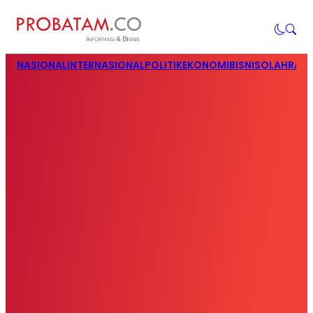
NASIONAL
INTERNASIONAL
POLITIK
EKONOMI
BISNIS
OLAHRAG