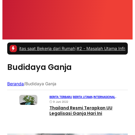
vitas saat Bekerja dari Rumah
|
#2 -
Masalah Utama Infrastruktur Pen
Budidaya Ganja
Beranda
/
Budidaya Ganja
BERITA TERBARU
|
BERITA UTAMA
|
INTERNASIONAL
•
9 Juni 2022
Thailand Resmi Terapkan UU
Legalisasi Ganja Hari Ini