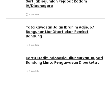
Sertijab sejumlah Pejabat Kodam
IV/Diponegoro
2 jam lalu
Tata Kawasan Jalan Ibrahim Adjie, 57
Bangunan Liar Ditertibkan Pemkot
Bandung
2 jam lalu
Kartu Kredit Indonesia Diluncurkan, Bupati
Bandung Minta Pengawasan Diperketat
3 jam lalu