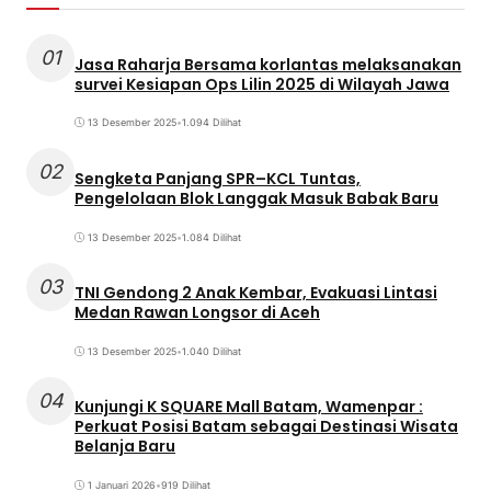
01
Jasa Raharja Bersama korlantas melaksanakan
survei Kesiapan Ops Lilin 2025 di Wilayah Jawa
13 Desember 2025
•
1.094 Dilihat
02
Sengketa Panjang SPR–KCL Tuntas,
Pengelolaan Blok Langgak Masuk Babak Baru
13 Desember 2025
•
1.084 Dilihat
03
TNI Gendong 2 Anak Kembar, Evakuasi Lintasi
Medan Rawan Longsor di Aceh
13 Desember 2025
•
1.040 Dilihat
04
Kunjungi K SQUARE Mall Batam, Wamenpar :
Perkuat Posisi Batam sebagai Destinasi Wisata
Belanja Baru
1 Januari 2026
•
919 Dilihat