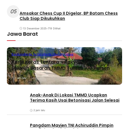
05
Amsakar Chess Cup II Digelar, BP Batam Chess
Club Siap Dikukuhkan
13 Desember 2025
•
719 Dilihat
Jawa Barat
Bandung
Berita Terbaru
Berita Utama
Peristiwa
Kerja Keras Tentara – Rakyat, Hampir
Seluruh Sasaran TMMD Tuntas 100 Persen
1 jam lalu
Anak-Anak Di Lokasi TMMD Ucapkan
Terima Kasih Usai Betonisasi Jalan Selesai
2 jam lalu
Pangdam Mayjen TNI Achiruddin Pimpin