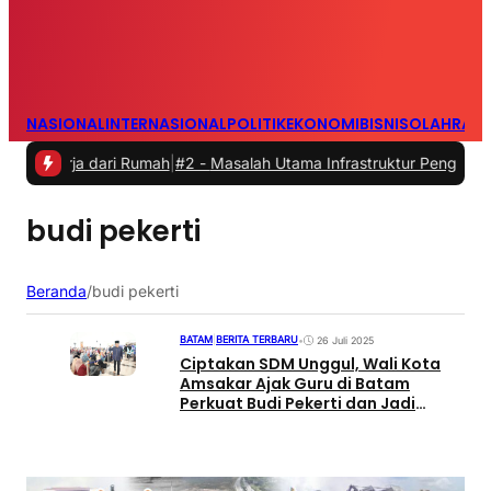
NASIONAL
INTERNASIONAL
POLITIK
EKONOMI
BISNIS
OLAHRAG
kerja dari Rumah
|
#2 -
Masalah Utama Infrastruktur Pengisian Daya un
budi pekerti
Beranda
/
budi pekerti
BATAM
|
BERITA TERBARU
•
26 Juli 2025
Ciptakan SDM Unggul, Wali Kota
Amsakar Ajak Guru di Batam
Perkuat Budi Pekerti dan Jadi
Teladan