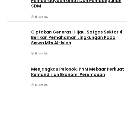
Pemberdayaan Umat Dan Pembangunan
SDM
18 jam lalu
Ciptakan Generasi Hijau, Satgas Sektor 4
Berikan Pemahaman Lingkungan Pada
Siswa Mts Al-Islah
18 jam lalu
Menjangkau Pelosok, PNM Mekaar Perkuat
Kemandirian Ekonomi Perempuan
18 jam lalu