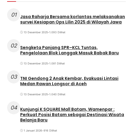
01
Jasa Raharja Bersama korlantas melaksanakan
survei Kesiapan Ops Lilin 2025 di Wilayah Jawa
13 Desember 2025
•
1.093 Dilihat
02
Sengketa Panjang SPR–KCL Tuntas,
Pengelolaan Blok Langgak Masuk Babak Baru
13 Desember 2025
•
1.081 Dilihat
03
TNI Gendong 2 Anak Kembar, Evakuasi Lintasi
Medan Rawan Longsor di Aceh
13 Desember 2025
•
1.040 Dilihat
04
Kunjungi K SQUARE Mall Batam, Wamenpar :
Perkuat Posisi Batam sebagai Destinasi Wisata
Belanja Baru
1 Januari 2026
•
916 Dilihat