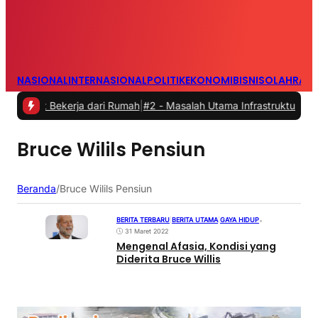
NASIONAL
INTERNASIONAL
POLITIK
EKONOMI
BISNIS
OLAHRAG
aat Bekerja dari Rumah
|
#2 -
Masalah Utama Infrastruktur Pengisian 
Bruce Wilils Pensiun
Beranda
/
Bruce Wilils Pensiun
BERITA TERBARU
|
BERITA UTAMA
|
GAYA HIDUP
•
31 Maret 2022
Mengenal Afasia, Kondisi yang
Diderita Bruce Willis