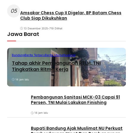
05
Amsakar Chess Cup II Digelar, BP Batam Chess
Club Siap Dikukuhkan
13 Desember 2025
•
719 Dilihat
Jawa Barat
Bandung
Berita Terbaru
Berita Utama
Nasional
Tahap akhir Pembangunan RTLH, TNI
Tingkatkan Ritme Kerja
14 jam lalu
Pembangunan Sanitasi MCK-03 Capai 91
Persen, TNI Mulai Lakukan Finishing
14 jam lalu
Bupati Bandung Ajak Muslimat NU Perkuat