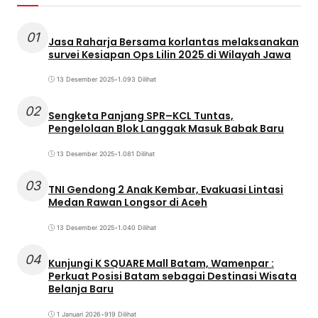
01
Jasa Raharja Bersama korlantas melaksanakan
survei Kesiapan Ops Lilin 2025 di Wilayah Jawa
13 Desember 2025
•
1.093 Dilihat
02
Sengketa Panjang SPR–KCL Tuntas,
Pengelolaan Blok Langgak Masuk Babak Baru
13 Desember 2025
•
1.081 Dilihat
03
TNI Gendong 2 Anak Kembar, Evakuasi Lintasi
Medan Rawan Longsor di Aceh
13 Desember 2025
•
1.040 Dilihat
04
Kunjungi K SQUARE Mall Batam, Wamenpar :
Perkuat Posisi Batam sebagai Destinasi Wisata
Belanja Baru
1 Januari 2026
•
919 Dilihat