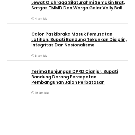
Lewat Olahraga Silaturahmi Semakin Erat,
Satgas TMMD Dan Warga Gelar Volly Ball
4 jam lalu
Calon Paskibraka Masuk Pemusatan
Latihan, Bupati Bandung Tekankan Disiplin,
Integritas Dan Nasionalisme
8 jam lalu
Terima Kunjungan DPRD Cianjur, Bupati
Bandung Dorong Percepatan
Pembangunan Jalan Perbatasan
10 jam lalu