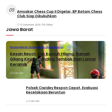
05
Amsakar Chess Cup II Digelar, BP Batam Chess
Club Siap Dikukuhkan
13 Desember 2025
•
719 Dilihat
Jawa Barat
Bandung
Berita Terbaru
Berita Utama
Nasional
Kesan Reyot dan Kumuh Hilang, Rumah
Gilang Kini Berdinding Tembok Dan Lantai
Keramik
4 jam lalu
Polsek Ciwidey Respon Cepat, Evakuasi
Kecelakaan Beruntun
4 jam lalu