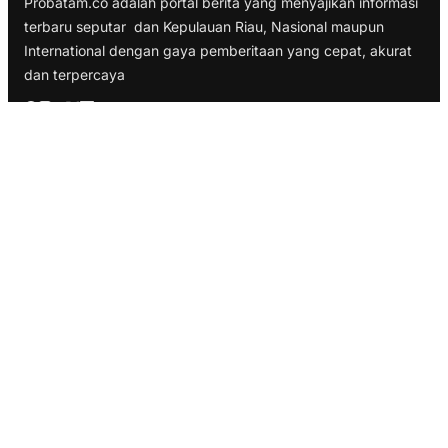
Probatam.co adalah portal berita yang menyajikan informasi
terbaru seputar dan Kepulauan Riau, Nasional maupun
International dengan gaya pemberitaan yang cepat, akurat
dan terpercaya
TELUSURI
Nasional
Internasional
Bisnis
Ekonomi
Politik
Olahraga
INFORMASI
Redaksi
Tentang Kami
Disclaimer