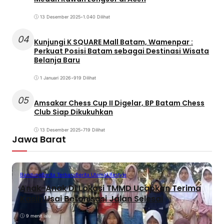
13 Desember 2025
•
1.040 Dilihat
04
Kunjungi K SQUARE Mall Batam, Wamenpar :
Perkuat Posisi Batam sebagai Destinasi Wisata
Belanja Baru
1 Januari 2026
•
919 Dilihat
05
Amsakar Chess Cup II Digelar, BP Batam Chess
Club Siap Dikukuhkan
13 Desember 2025
•
719 Dilihat
Jawa Barat
Bandung
Berita Terbaru
Berita Utama
Lifestyle
Anak-Anak Di Lokasi TMMD Ucapkan Terima
Kasih Usai Betonisasi Jalan Selesai
9 menit lalu