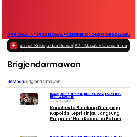
NASIONAL
INTERNASIONAL
POLITIK
EKONOMI
BISNIS
OLAHRAG
vitas saat Bekerja dari Rumah
|
#2 -
Masalah Utama Infrastruktur Pen
Brigjendarmawan
Beranda
/
Brigjendarmawan
BATAM
|
BERITA TERBARU
|
BERITA UTAMA
|
KABAR RIAU
|
KEPULAUAN RIAU
•
22 Juni 2021
Kapolresta Barelang Dampingi
Kapolda Kepri Tinjau Langsung
Program ‘ Nasi Kapau’ di Batam