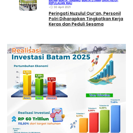
BATAM
|
BERITA TERBARU
|
BERITA UTAMA
|
GAYA HIDUP
|
KEPULAUAN RIAU
•
30 April 2021
Peringati Nuzulul Qur’an, Personil
Polri Diharapkan Tingkatkan Kerja
Keras dan Peduli Sesama