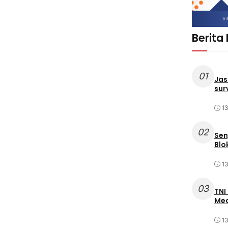
Berita
01
Jas
sur
1
02
Sen
Blo
1
03
TNI
Med
1