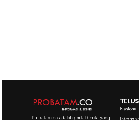
TELUS
Nasional
Probatam.co adalah portal berita yang
Internasi
menyajikan informasi terbaru seputar dan
Bisnis
Kepulauan Riau, Nasional maupun
Ekonomi