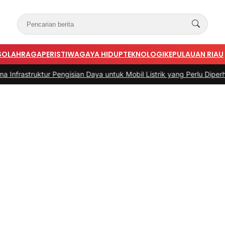
S
OLAHRAGA
PERISTIWA
GAYA HIDUP
TEKNOLOGI
KEPULAUAN RIAU
ktur Pengisian Daya untuk Mobil Listrik yang Perlu Diperhatikan
|
#3 