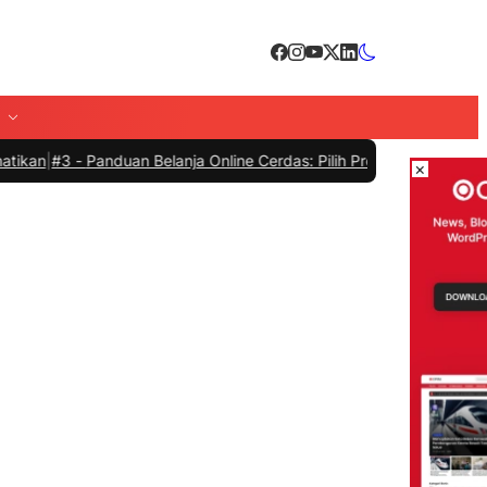
-
Panduan Belanja Online Cerdas: Pilih Produk dengan Bijak dan Hind
×