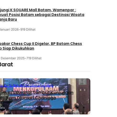
jungi K SQUARE Mall Batam, Wamenpar :
kuat Posisi Batam sebagai Destinasi Wisata
anja Baru
Januari 2026
•
919 Dilihat
akar Chess Cup II Digelar, BP Batam Chess
b Siap Dikukuhkan
3 Desember 2025
•
719 Dilihat
Barat
Berita Terbaru
Berita Utama
Peristiwa
m III/Siliwangi Sambut Kunjungan
polkam Djamari Chaniago
lalu