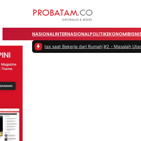
NASIONAL
INTERNASIONAL
POLITIK
EKONOMI
BISNI
roduktivitas saat Bekerja dari Rumah
|
#2 -
Masalah Utama Infrastru