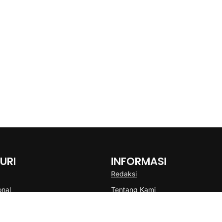
URI
INFORMASI
Redaksi
onal
Tentang Kami
Disclaimer
Pedoman Media Cyber