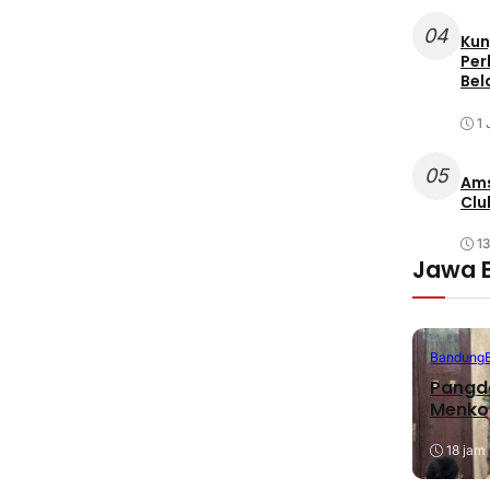
04
Kun
Per
Bel
1 
05
Ams
Clu
1
Jawa 
Bandung
Pangda
Menko
18 jam 