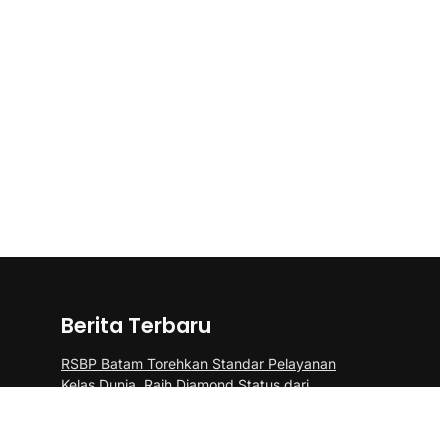
Berita Terbaru
RSBP Batam Torehkan Standar Pelayanan
Kelas Dunia, Raih Diamond Status dari
WSO
“Pasukan Pendarat Korps Marinir Berhasil