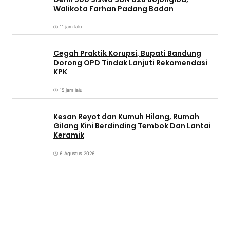
Walikota Farhan Padang Badan
11 jam lalu
Cegah Praktik Korupsi, Bupati Bandung
Dorong OPD Tindak Lanjuti Rekomendasi
KPK
15 jam lalu
Kesan Reyot dan Kumuh Hilang, Rumah
Gilang Kini Berdinding Tembok Dan Lantai
Keramik
6 Agustus 2026