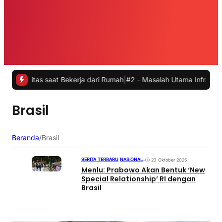
vitas saat Bekerja dari Rumah
|
#2 -
Masalah Utama Infrastruktur Pen
Brasil
Beranda
/
Brasil
BERITA TERBARU
|
NASIONAL
•
23 Oktober 2025
Menlu: Prabowo Akan Bentuk ‘New
Special Relationship’ RI dengan
Brasil