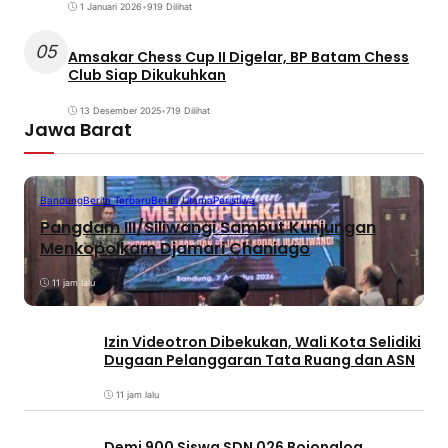
1 Januari 2026
•
919 Dilihat
05
Amsakar Chess Cup II Digelar, BP Batam Chess
Club Siap Dikukuhkan
13 Desember 2025
•
719 Dilihat
Jawa Barat
Bandung
Berita Terbaru
Berita Utama
Peristiwa
Pangdam III/Siliwangi Sambut Kunjungan
Menkopolkam Djamari Chaniago
11 jam lalu
Izin Videotron Dibekukan, Wali Kota Selidiki
Dugaan Pelanggaran Tata Ruang dan ASN
11 jam lalu
Demi 900 Siswa SDN 026 Bojongloa,