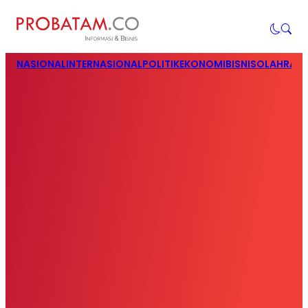
NASIONAL
INTERNASIONAL
POLITIK
EKONOMI
BISNIS
OLAHRAG