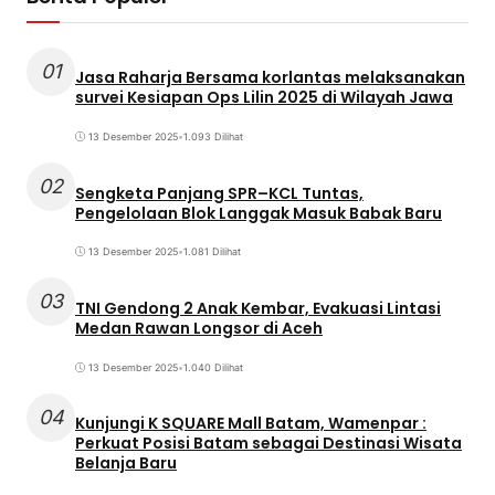
01
Jasa Raharja Bersama korlantas melaksanakan
survei Kesiapan Ops Lilin 2025 di Wilayah Jawa
13 Desember 2025
•
1.093 Dilihat
02
Sengketa Panjang SPR–KCL Tuntas,
Pengelolaan Blok Langgak Masuk Babak Baru
13 Desember 2025
•
1.081 Dilihat
03
TNI Gendong 2 Anak Kembar, Evakuasi Lintasi
Medan Rawan Longsor di Aceh
13 Desember 2025
•
1.040 Dilihat
04
Kunjungi K SQUARE Mall Batam, Wamenpar :
Perkuat Posisi Batam sebagai Destinasi Wisata
Belanja Baru