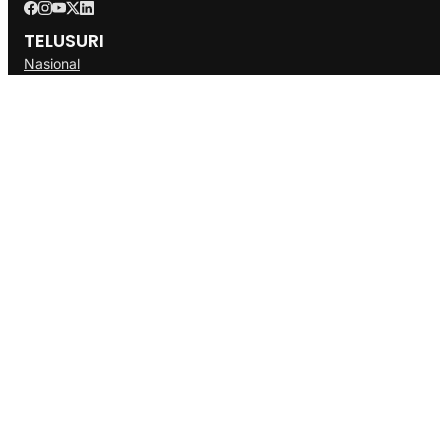
TELUSURI
Nasional
Internasional
Bisnis
Ekonomi
Politik
Olahraga
INFORMASI
Redaksi
Tentang Kami
Disclaimer
Pedoman Media Cyber
SOP
Info Iklan