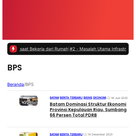
s saat Bekerja dari Rumah
|
#2 -
Masalah Utama Infrastruktur Pengisi
BPS
Beranda
/
BPS
BATAM
|
BERITA TERBARU
|
BISNIS
|
EKONOMI
•
18 Juni 2025
Batam Dominasi Struktur Ekonomi
Provinsi Kepulauan Riau, Sumbang
66 Persen Total PDRB
BATAM
|
BERITA TERBARU
•
14 Desember 2023