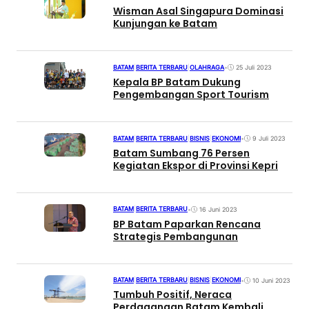
Wisman Asal Singapura Dominasi
Kunjungan ke Batam
BATAM
|
BERITA TERBARU
|
OLAHRAGA
•
25 Juli 2023
Kepala BP Batam Dukung
Pengembangan Sport Tourism
BATAM
|
BERITA TERBARU
|
BISNIS
|
EKONOMI
•
9 Juli 2023
Batam Sumbang 76 Persen
Kegiatan Ekspor di Provinsi Kepri
BATAM
|
BERITA TERBARU
•
16 Juni 2023
BP Batam Paparkan Rencana
Strategis Pembangunan
BATAM
|
BERITA TERBARU
|
BISNIS
|
EKONOMI
•
10 Juni 2023
Tumbuh Positif, Neraca
Perdagangan Batam Kembali