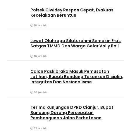
Polsek Ciwidey Respon Cepat, Evakuasi
Kecelakaan Beruntun
16 jam lalu
Lewat Olahraga Silaturahmi Semakin Erat,
Satgas TMMD Dan Warga Gelar Volly Ball
16 jam lalu
Calon Paskibraka Masuk Pemusatan
Latihan, Bupati Bandung Tekankan Disiplin,
Integritas Dan Nasionalisme
20 jam lalu
Terima Kunjungan DPRD Cianjur, Bupati
Bandung Dorong Percepatan
Pembangunan Jalan Perbatasan
22 jam lalu