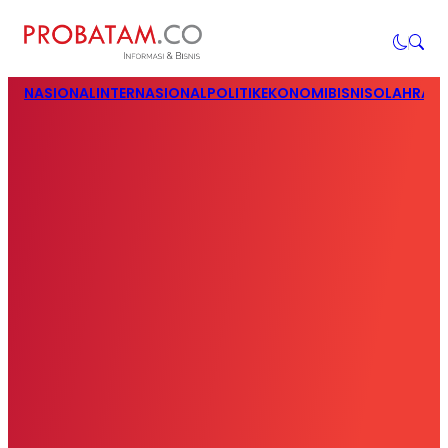
NASIONAL
INTERNASIONAL
POLITIK
EKONOMI
BISNIS
OLAHRAG