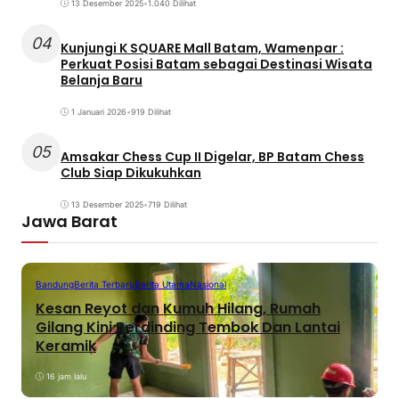
13 Desember 2025
•
1.040 Dilihat
04
Kunjungi K SQUARE Mall Batam, Wamenpar :
Perkuat Posisi Batam sebagai Destinasi Wisata
Belanja Baru
1 Januari 2026
•
919 Dilihat
05
Amsakar Chess Cup II Digelar, BP Batam Chess
Club Siap Dikukuhkan
13 Desember 2025
•
719 Dilihat
Jawa Barat
Bandung
Berita Terbaru
Berita Utama
Nasional
Kesan Reyot dan Kumuh Hilang, Rumah
Gilang Kini Berdinding Tembok Dan Lantai
Keramik
16 jam lalu