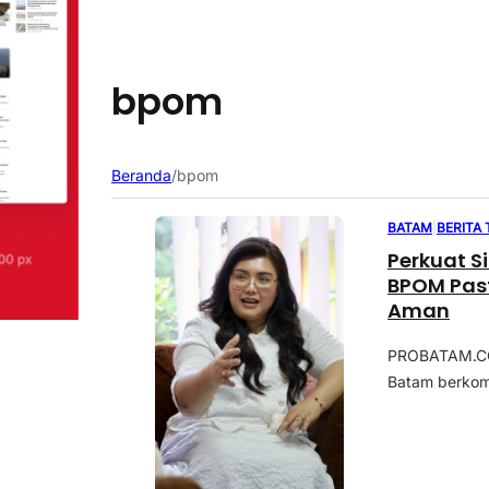
bpom
Beranda
/
bpom
BATAM
|
BERITA
Perkuat S
BPOM Pas
Aman
PROBATAM.CO,
Batam berkomi