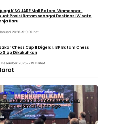
jungi K SQUARE Mall Batam, Wamenpar :
kuat Posisi Batam sebagai Destinasi Wisata
anja Baru
Januari 2026
•
919 Dilihat
akar Chess Cup II Digelar, BP Batam Chess
b Siap Dikukuhkan
3 Desember 2025
•
719 Dilihat
Barat
Berita Terbaru
Berita Utama
Peristiwa
m III/Siliwangi Sambut Kunjungan
polkam Djamari Chaniago
alu