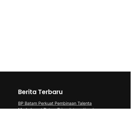
Berita Terbaru
BP Batam Perkuat Pembinaan Talenta
Muda Lewat Batam Prime International
Grassroot Football sebagai Festival 2026
Pangdam III/Siliwangi Sambut Kunjungan