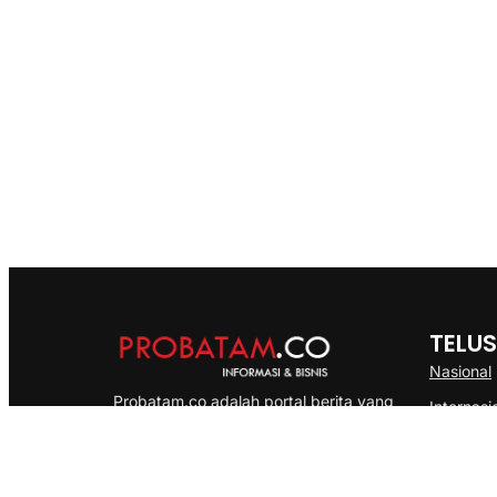
TELUS
Nasional
Probatam.co adalah portal berita yang
Internasi
menyajikan informasi terbaru seputar dan
Bisnis
Kepulauan Riau, Nasional maupun
Ekonomi
International dengan gaya pemberitaan