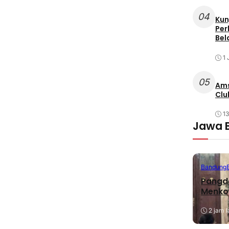
04
Kun
Per
Bel
1 
05
Ams
Clu
1
Jawa 
Bandung
Pangda
Menko
2 jam l