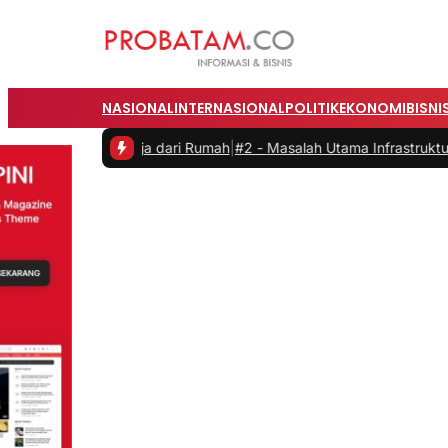
NASIONAL
INTERNASIONAL
POLITIK
EKONOMI
BISNI
aat Bekerja dari Rumah
|
#2 -
Masalah Utama Infrastruktur Pengisian 