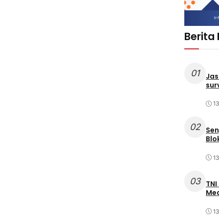
Berita
01
Jas
sur
1
02
Sen
Blo
1
03
TNI
Med
1