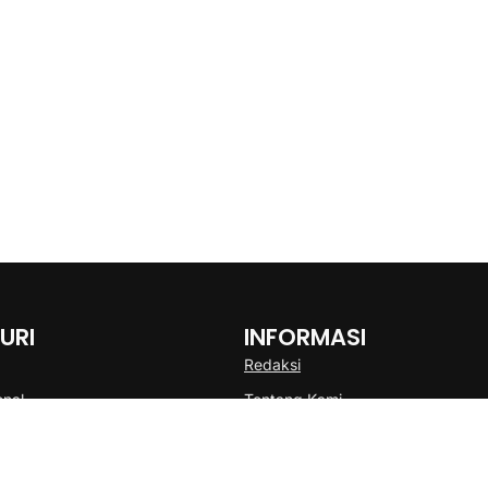
URI
INFORMASI
Redaksi
onal
Tentang Kami
Disclaimer
Pedoman Media Cyber