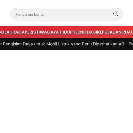
S
OLAHRAGA
PERISTIWA
GAYA HIDUP
TEKNOLOGI
KEPULAUAN RIAU
Daya untuk Mobil Listrik yang Perlu Diperhatikan
|
#3 -
Panduan Belan