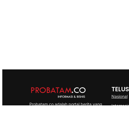
TELUS
Nasional
Probatam.co adalah portal berita yang
Internasi
menyajikan informasi terbaru seputar dan
Bisnis
Kepulauan Riau, Nasional maupun
Ekonomi
International dengan gaya pemberitaan