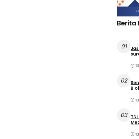
Berita
01
Jas
sur
1
02
Sen
Blo
1
03
TNI
Med
1