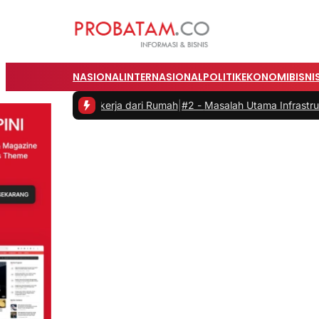
NASIONAL
INTERNASIONAL
POLITIK
EKONOMI
BISNI
as saat Bekerja dari Rumah
|
#2 -
Masalah Utama Infrastruktur Pengis