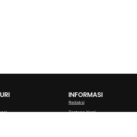
URI
INFORMASI
Redaksi
onal
Tentang Kami
Disclaimer
Pedoman Media Cyber