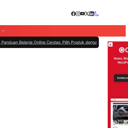
elanja Online Cerdas: Pilih Produk dengan Bijak dan Hindari Penipu
×