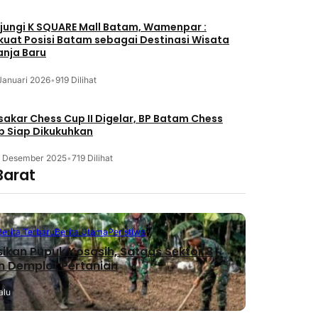
jungi K SQUARE Mall Batam, Wamenpar :
kuat Posisi Batam sebagai Destinasi Wisata
anja Baru
Januari 2026
•
919 Dilihat
akar Chess Cup II Digelar, BP Batam Chess
b Siap Dikukuhkan
3 Desember 2025
•
719 Dilihat
Barat
Berita Terbaru
Berita Utama
Peristiwa
sikan Pupuk Kosasih, Satgas Sektor 8
n Demplot Pertanian
alu