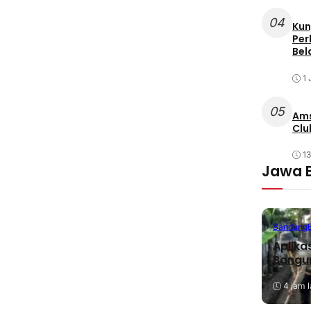
04
Kun
Per
Bel
1 
05
Ams
Clu
1
Jawa 
Bandung
Aplika
Bangu
4 jam l