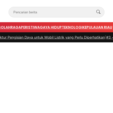
S
OLAHRAGA
PERISTIWA
GAYA HIDUP
TEKNOLOGI
KEPULAUAN RIAU
ian Daya untuk Mobil Listrik yang Perlu Diperhatikan
|
#3 -
Panduan B