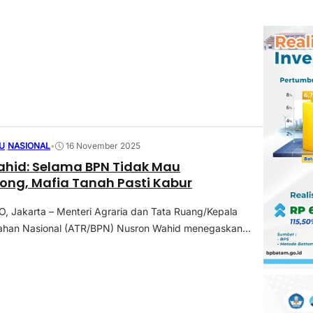
U
|
NASIONAL
•
16 November 2025
hid: Selama BPN Tidak Mau
ong, Mafia Tanah Pasti Kabur
 Jakarta – Menteri Agraria dan Tata Ruang/Kepala
ahan Nasional (ATR/BPN) Nusron Wahid menegaskan...