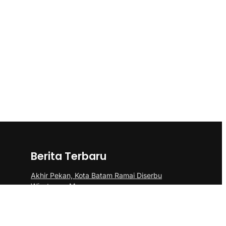
Berita Terbaru
Akhir Pekan, Kota Batam Ramai Diserbu
Wisatawan Mancanegara
Polsek Sei Beduk Bersama Tim Gabungan
Polresta Barelang Ungkap Tiga Kasus