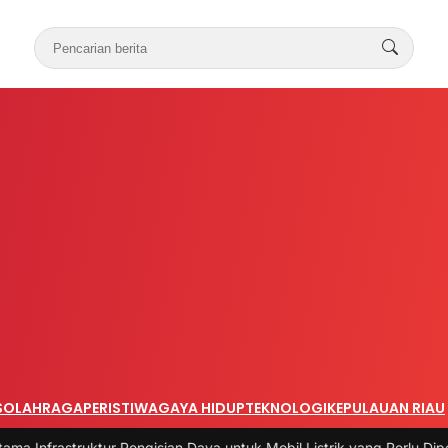
S
OLAHRAGA
PERISTIWA
GAYA HIDUP
TEKNOLOGI
KEPULAUAN RIAU
uktur Pengisian Daya untuk Mobil Listrik yang Perlu Diperhatikan
|
#