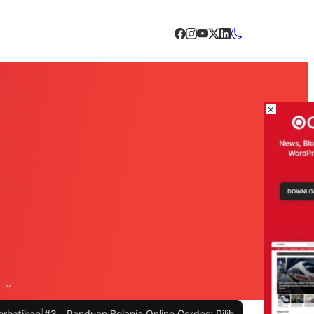
×
3 -
Panduan Belanja Online Cerdas: Pilih Produk dengan Bijak dan Hi