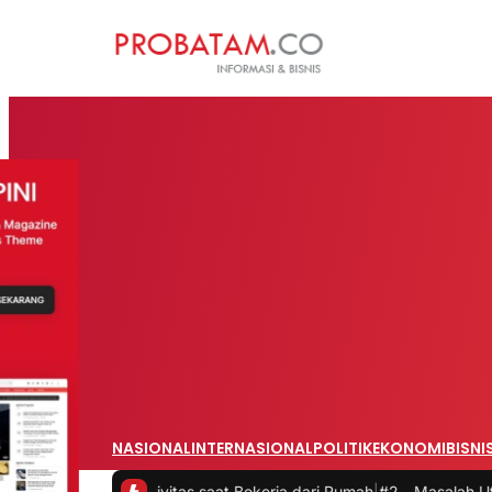
NASIONAL
INTERNASIONAL
POLITIK
EKONOMI
BISNI
 Produktivitas saat Bekerja dari Rumah
|
#2 -
Masalah Utama Infrastr