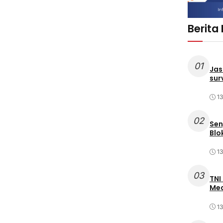
Berita
01
Jas
sur
1
02
Sen
Blo
1
03
TNI
Med
1