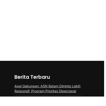
Berita Terbaru
Apel Gabungan: ASN Batam Diminta Lebih
Responsif, Program Prioritas Dipercepat
Amsakar: Sekolah Harus Menjadi Ruang
Aman bagi Anak untuk Tumbuh dan