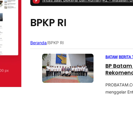
BPKP RI
Beranda
/
BPKP RI
BATAM
|
BERITA
BP Batam
Rekomenda
PROBATAM.CO,
menggelar En