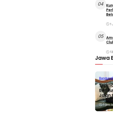
04
Kun
Per
Bel
1 
05
Ams
Clu
1
Jawa 
Bandung
Terima
Bandu
Jalan
1 jam l