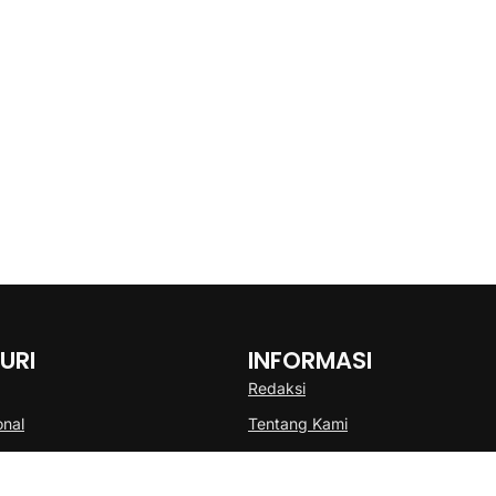
URI
INFORMASI
Redaksi
onal
Tentang Kami
Disclaimer
Pedoman Media Cyber