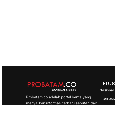
TELUS
Nasional
Probatam.co adalah portal berita yang
Internasi
menyajikan informasi terbaru seputar dan
Bisnis
Kepulauan Riau, Nasional maupun
Ekonomi