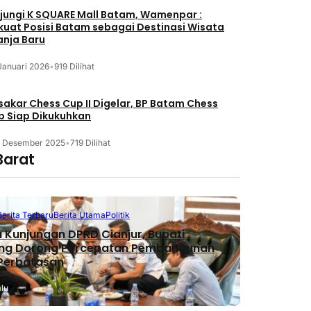
jungi K SQUARE Mall Batam, Wamenpar :
kuat Posisi Batam sebagai Destinasi Wisata
anja Baru
Januari 2026
•
919 Dilihat
akar Chess Cup II Digelar, BP Batam Chess
b Siap Dikukuhkan
3 Desember 2025
•
719 Dilihat
Barat
Berita Terbaru
Berita Utama
Politik
 Kunjungan DPRD Cianjur, Bupati
ng Dorong Percepatan Pembangunan
 Perbatasan
alu