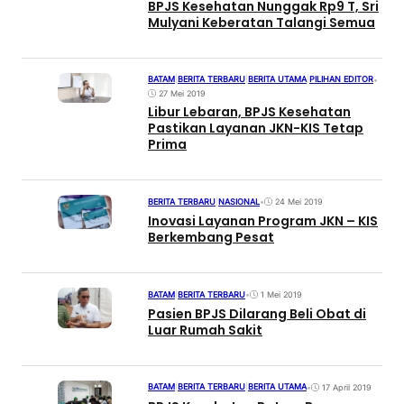
BPJS Kesehatan Nunggak Rp9 T, Sri
Mulyani Keberatan Talangi Semua
BATAM
|
BERITA TERBARU
|
BERITA UTAMA
|
PILIHAN EDITOR
•
27 Mei 2019
Libur Lebaran, BPJS Kesehatan
Pastikan Layanan JKN-KIS Tetap
Prima
BERITA TERBARU
|
NASIONAL
•
24 Mei 2019
Inovasi Layanan Program JKN – KIS
Berkembang Pesat
BATAM
|
BERITA TERBARU
•
1 Mei 2019
Pasien BPJS Dilarang Beli Obat di
Luar Rumah Sakit
BATAM
|
BERITA TERBARU
|
BERITA UTAMA
•
17 April 2019