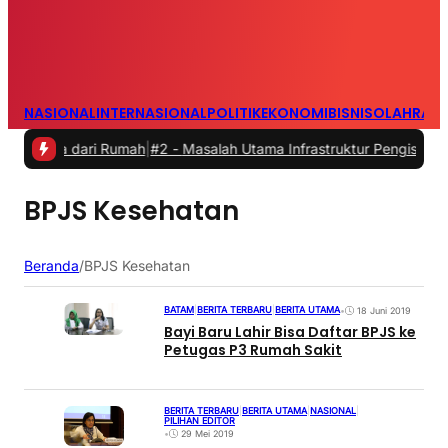
NASIONAL
INTERNASIONAL
POLITIK
EKONOMI
BISNIS
OLAHRAG
ja dari Rumah
|
#2 -
Masalah Utama Infrastruktur Pengisian Daya untuk
BPJS Kesehatan
Beranda
/
BPJS Kesehatan
BATAM
|
BERITA TERBARU
|
BERITA UTAMA
•
18 Juni 2019
Bayi Baru Lahir Bisa Daftar BPJS ke
Petugas P3 Rumah Sakit
BERITA TERBARU
|
BERITA UTAMA
|
NASIONAL
|
PILIHAN EDITOR
•
29 Mei 2019