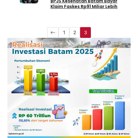
BPJS Kesehatan Batam Bayar
Klaim Faskes Rp91 Miliar Lebih
1
2
3