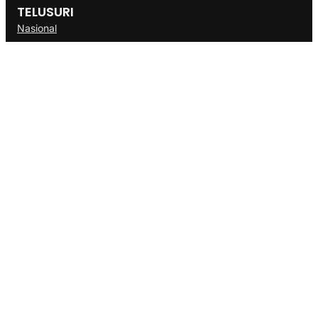
TELUSURI
Nasional
Internasional
Bisnis
Ekonomi
Politik
Olahraga
INFORMASI
Redaksi
Tentang Kami
Disclaimer
Pedoman Media Cyber
SOP
Info Iklan
Berita Terbaru