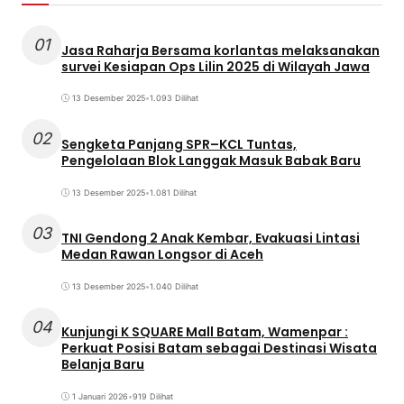
01
Jasa Raharja Bersama korlantas melaksanakan
survei Kesiapan Ops Lilin 2025 di Wilayah Jawa
13 Desember 2025
•
1.093 Dilihat
02
Sengketa Panjang SPR–KCL Tuntas,
Pengelolaan Blok Langgak Masuk Babak Baru
13 Desember 2025
•
1.081 Dilihat
03
TNI Gendong 2 Anak Kembar, Evakuasi Lintasi
Medan Rawan Longsor di Aceh
13 Desember 2025
•
1.040 Dilihat
04
Kunjungi K SQUARE Mall Batam, Wamenpar :
Perkuat Posisi Batam sebagai Destinasi Wisata
Belanja Baru
1 Januari 2026
•
919 Dilihat