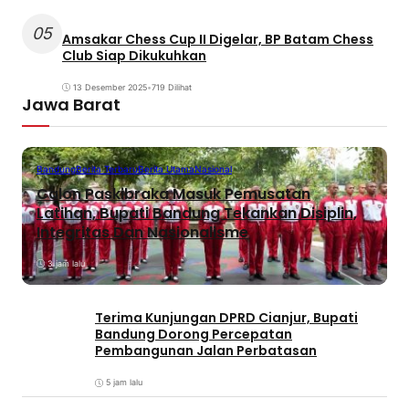
05
Amsakar Chess Cup II Digelar, BP Batam Chess
Club Siap Dikukuhkan
13 Desember 2025
•
719 Dilihat
Jawa Barat
Bandung
Berita Terbaru
Berita Utama
Nasional
Calon Paskibraka Masuk Pemusatan
Latihan, Bupati Bandung Tekankan Disiplin,
Integritas Dan Nasionalisme
3 jam lalu
Terima Kunjungan DPRD Cianjur, Bupati
Bandung Dorong Percepatan
Pembangunan Jalan Perbatasan
5 jam lalu