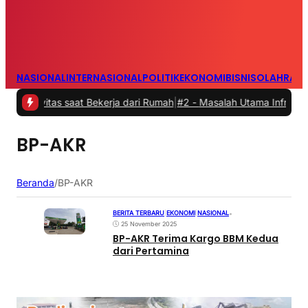
NASIONAL
INTERNASIONAL
POLITIK
EKONOMI
BISNIS
OLAHRAG
vitas saat Bekerja dari Rumah
|
#2 -
Masalah Utama Infrastruktur Pe
BP-AKR
Beranda
/
BP-AKR
BERITA TERBARU
|
EKONOMI
|
NASIONAL
•
25 November 2025
BP-AKR Terima Kargo BBM Kedua
dari Pertamina