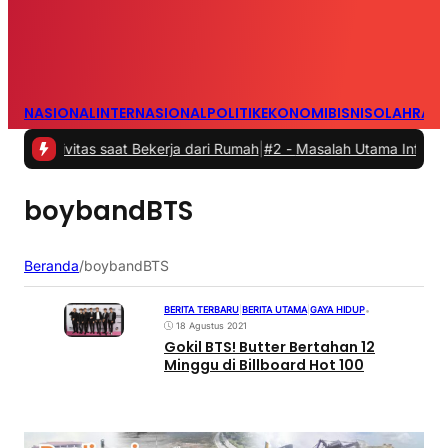
NASIONAL
INTERNASIONAL
POLITIK
EKONOMI
BISNIS
OLAHRAG
ivitas saat Bekerja dari Rumah
|
#2 -
Masalah Utama Infrastruktur P
boybandBTS
Beranda
/
boybandBTS
BERITA TERBARU
|
BERITA UTAMA
|
GAYA HIDUP
•
18 Agustus 2021
Gokil BTS! Butter Bertahan 12
Minggu di Billboard Hot 100