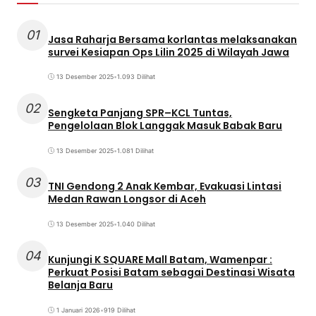
01
Jasa Raharja Bersama korlantas melaksanakan
survei Kesiapan Ops Lilin 2025 di Wilayah Jawa
13 Desember 2025
•
1.093 Dilihat
02
Sengketa Panjang SPR–KCL Tuntas,
Pengelolaan Blok Langgak Masuk Babak Baru
13 Desember 2025
•
1.081 Dilihat
03
TNI Gendong 2 Anak Kembar, Evakuasi Lintasi
Medan Rawan Longsor di Aceh
13 Desember 2025
•
1.040 Dilihat
04
Kunjungi K SQUARE Mall Batam, Wamenpar :
Perkuat Posisi Batam sebagai Destinasi Wisata
Belanja Baru
1 Januari 2026
•
919 Dilihat