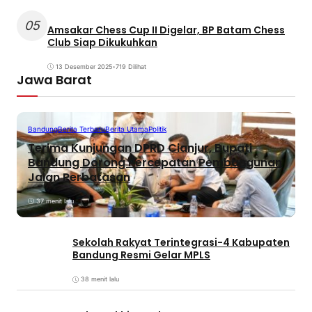
05
Amsakar Chess Cup II Digelar, BP Batam Chess
Club Siap Dikukuhkan
13 Desember 2025
•
719 Dilihat
Jawa Barat
Bandung
Berita Terbaru
Berita Utama
Politik
Terima Kunjungan DPRD Cianjur, Bupati
Bandung Dorong Percepatan Pembangunan
Jalan Perbatasan
37 menit lalu
Sekolah Rakyat Terintegrasi-4 Kabupaten
Bandung Resmi Gelar MPLS
38 menit lalu