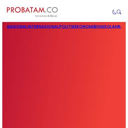
NASIONAL
INTERNASIONAL
POLITIK
EKONOMI
BISNIS
OLAHRAG