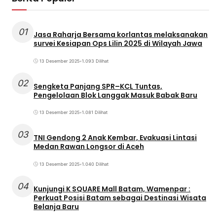
01
Jasa Raharja Bersama korlantas melaksanakan
survei Kesiapan Ops Lilin 2025 di Wilayah Jawa
13 Desember 2025
•
1.093 Dilihat
02
Sengketa Panjang SPR–KCL Tuntas,
Pengelolaan Blok Langgak Masuk Babak Baru
13 Desember 2025
•
1.081 Dilihat
03
TNI Gendong 2 Anak Kembar, Evakuasi Lintasi
Medan Rawan Longsor di Aceh
13 Desember 2025
•
1.040 Dilihat
04
Kunjungi K SQUARE Mall Batam, Wamenpar :
Perkuat Posisi Batam sebagai Destinasi Wisata
Belanja Baru