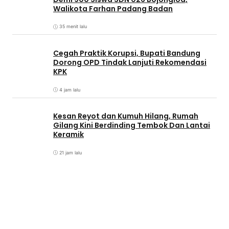
Walikota Farhan Padang Badan
35 menit lalu
Cegah Praktik Korupsi, Bupati Bandung
Dorong OPD Tindak Lanjuti Rekomendasi
KPK
4 jam lalu
Kesan Reyot dan Kumuh Hilang, Rumah
Gilang Kini Berdinding Tembok Dan Lantai
Keramik
21 jam lalu