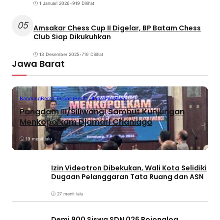
1 Januari 2026
•
919 Dilihat
05
Amsakar Chess Cup II Digelar, BP Batam Chess
Club Siap Dikukuhkan
13 Desember 2025
•
719 Dilihat
Jawa Barat
Bandung
Berita Terbaru
Berita Utama
Peristiwa
Pangdam III/Siliwangi Sambut Kunjungan
Menkopolkam Djamari Chaniago
19 menit lalu
Izin Videotron Dibekukan, Wali Kota Selidiki
Dugaan Pelanggaran Tata Ruang dan ASN
27 menit lalu
Demi 900 Siswa SDN 026 Bojongloa,