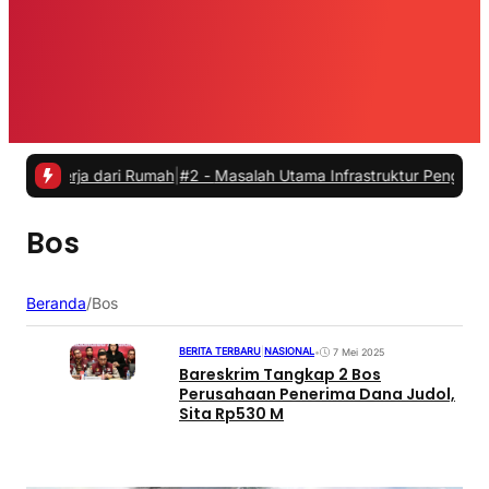
kerja dari Rumah
|
#2 -
Masalah Utama Infrastruktur Pengisian Daya u
Bos
Beranda
/
Bos
BERITA TERBARU
|
NASIONAL
•
7 Mei 2025
Bareskrim Tangkap 2 Bos
Perusahaan Penerima Dana Judol,
Sita Rp530 M