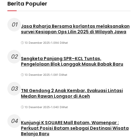
Berita Populer
01
Jasa Raharja Bersama korlantas melaksanakan
survei Kesiapan Ops Lilin 2025 di Wilayah Jawa
13 Desember 2025
•
1.094 Dilihat
02
Sengketa Panjang SPR–KCL Tuntas,
Pengelolaan Blok Langgak Masuk Babak Baru
13 Desember 2025
•
1.081 Dilihat
03
TNI Gendong 2 Anak Kembar, Evakuasi Lintasi
Medan Rawan Longsor di Aceh
13 Desember 2025
•
1.040 Dilihat
04
Kunjungi K SQUARE Mall Batam, Wamenpar :
Perkuat Posisi Batam sebagai Destinasi Wisata
Belanja Baru