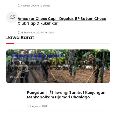
1 Januari 2026
•
919 Dilihat
05
Amsakar Chess Cup II Digelar, BP Batam Chess
Club Siap Dikukuhkan
13 Desember 2025
•
719 Dilihat
Jawa Barat
Bandung
Berita Terbaru
Berita Utama
Peristiwa
Aplikasikan Pupuk Kosasih, Satgas Sektor 8
Bangun Demplot Pertanian
5 jam lalu
Pangdam III/Siliwangi Sambut Kunjungan
Menkopolkam Djamari Chaniago
7 Agustus 2026