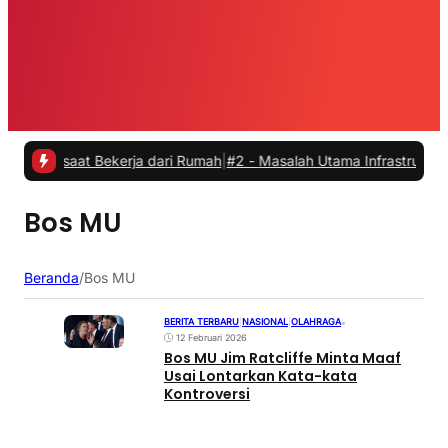
s saat Bekerja dari Rumah
|
#2 -
Masalah Utama Infrastruktur Pengisi
Bos MU
Beranda
/
Bos MU
BERITA TERBARU
|
NASIONAL
|
OLAHRAGA
•
12 Februari 2026
Bos MU Jim Ratcliffe Minta Maaf
Usai Lontarkan Kata-kata
Kontroversi