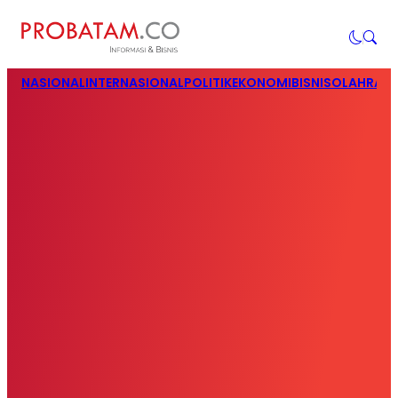
NASIONAL
INTERNASIONAL
POLITIK
EKONOMI
BISNIS
OLAHRAG