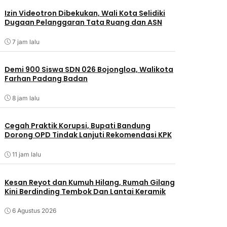
Izin Videotron Dibekukan, Wali Kota Selidiki
Dugaan Pelanggaran Tata Ruang dan ASN
7 jam lalu
Demi 900 Siswa SDN 026 Bojongloa, Walikota
Farhan Padang Badan
8 jam lalu
Cegah Praktik Korupsi, Bupati Bandung
Dorong OPD Tindak Lanjuti Rekomendasi KPK
11 jam lalu
Kesan Reyot dan Kumuh Hilang, Rumah Gilang
Kini Berdinding Tembok Dan Lantai Keramik
6 Agustus 2026