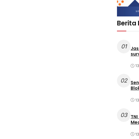
Berita
01
Jas
sur
1
02
Sen
Blo
1
03
TNI
Med
1