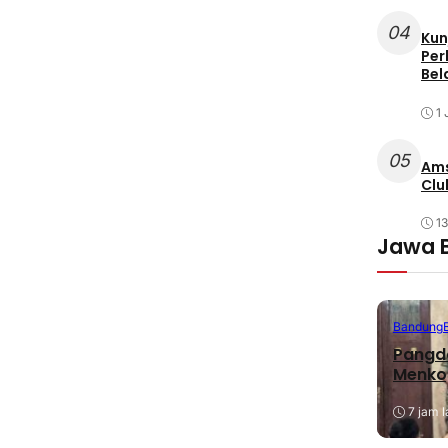
04
Kun
Per
Bel
1 
05
Ams
Clu
1
Jawa 
Bandung
Pangda
Menko
7 jam l