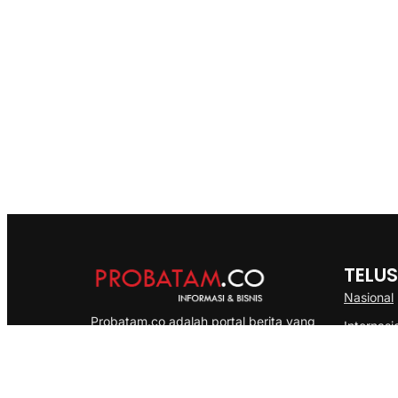
TELUS
Nasional
Probatam.co adalah portal berita yang
Internasi
menyajikan informasi terbaru seputar dan
Bisnis
Kepulauan Riau, Nasional maupun
Ekonomi
International dengan gaya pemberitaan