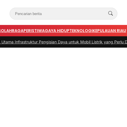
S
OLAHRAGA
PERISTIWA
GAYA HIDUP
TEKNOLOGI
KEPULAUAN RIAU
astruktur Pengisian Daya untuk Mobil Listrik yang Perlu Diperhatika