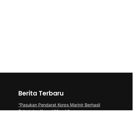
Berita Terbaru
“Pasukan Pendarat Korps Marinir Berhasil
Rebut dan Kuasai Musuh”
BP Batam Perkuat Pembinaan Talenta
Muda Lewat Batam Prime International