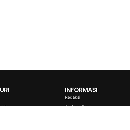
URI
INFORMASI
Redaksi
onal
Tentang Kami
Disclaimer
Pedoman Media Cyber