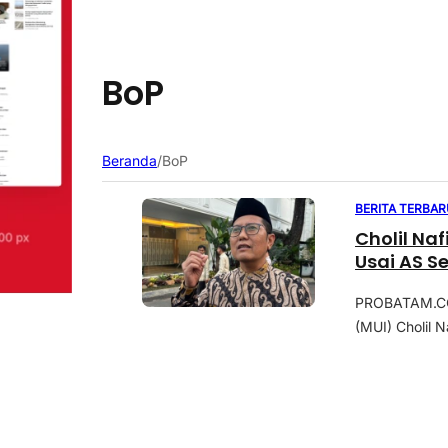
BoP
Beranda
/
BoP
BERITA TERBAR
Cholil Naf
Usai AS S
PROBATAM.CO,
(MUI) Cholil 