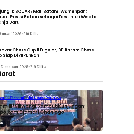
jungi K SQUARE Mall Batam, Wamenpar :
kuat Posisi Batam sebagai Destinasi Wisata
anja Baru
Januari 2026
•
919 Dilihat
akar Chess Cup II Digelar, BP Batam Chess
b Siap Dikukuhkan
3 Desember 2025
•
719 Dilihat
Barat
Berita Terbaru
Berita Utama
Peristiwa
m III/Siliwangi Sambut Kunjungan
polkam Djamari Chaniago
alu