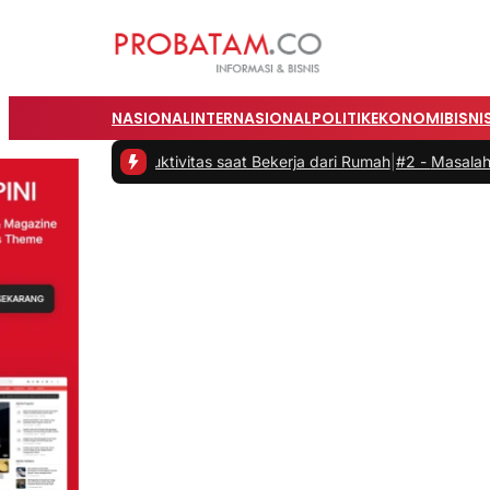
NASIONAL
INTERNASIONAL
POLITIK
EKONOMI
BISNI
kan Produktivitas saat Bekerja dari Rumah
|
#2 -
Masalah Utama Infr