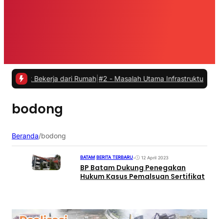
at Bekerja dari Rumah
|
#2 -
Masalah Utama Infrastruktur Pengisian D
bodong
Beranda
/
bodong
BATAM
|
BERITA TERBARU
•
12 April 2023
BP Batam Dukung Penegakan
Hukum Kasus Pemalsuan Sertifikat