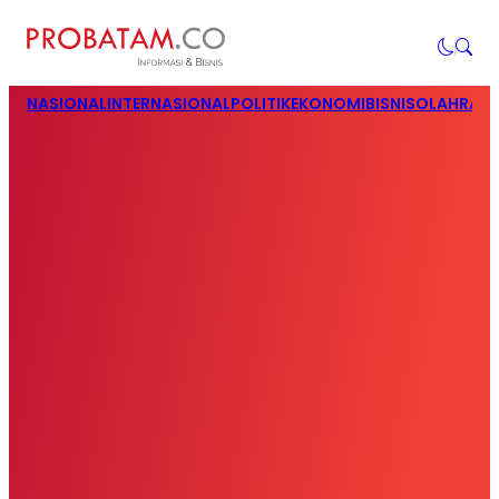
NASIONAL
INTERNASIONAL
POLITIK
EKONOMI
BISNIS
OLAHRAG