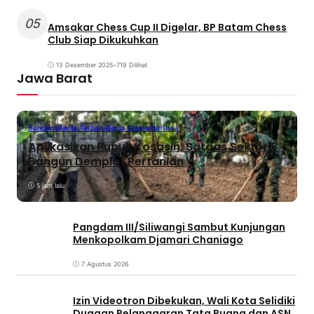
05
Amsakar Chess Cup II Digelar, BP Batam Chess
Club Siap Dikukuhkan
13 Desember 2025
•
719 Dilihat
Jawa Barat
Bandung
Berita Terbaru
Berita Utama
Peristiwa
Aplikasikan Pupuk Kosasih, Satgas Sektor 8
Bangun Demplot Pertanian
5 jam lalu
Pangdam III/Siliwangi Sambut Kunjungan
Menkopolkam Djamari Chaniago
7 Agustus 2026
Izin Videotron Dibekukan, Wali Kota Selidiki
Dugaan Pelanggaran Tata Ruang dan ASN