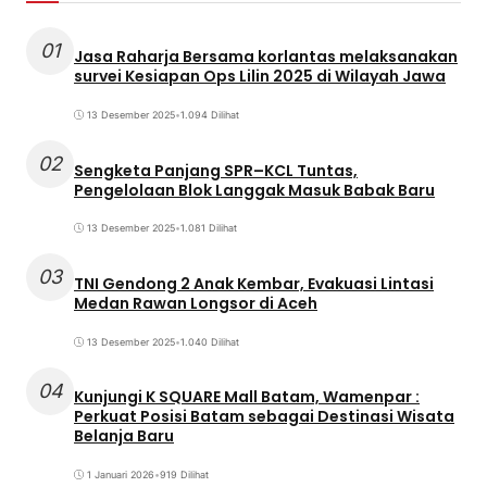
01
Jasa Raharja Bersama korlantas melaksanakan
survei Kesiapan Ops Lilin 2025 di Wilayah Jawa
13 Desember 2025
•
1.094 Dilihat
02
Sengketa Panjang SPR–KCL Tuntas,
Pengelolaan Blok Langgak Masuk Babak Baru
13 Desember 2025
•
1.081 Dilihat
03
TNI Gendong 2 Anak Kembar, Evakuasi Lintasi
Medan Rawan Longsor di Aceh
13 Desember 2025
•
1.040 Dilihat
04
Kunjungi K SQUARE Mall Batam, Wamenpar :
Perkuat Posisi Batam sebagai Destinasi Wisata
Belanja Baru
1 Januari 2026
•
919 Dilihat