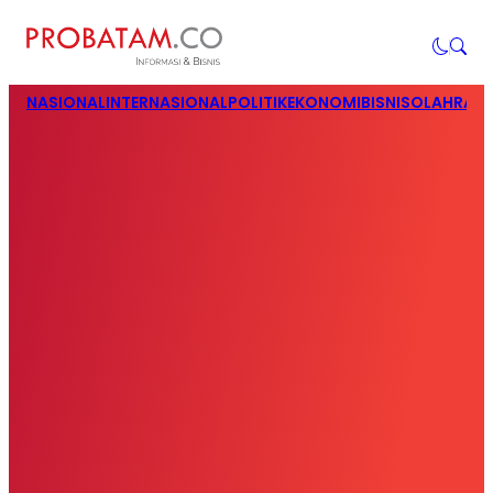
NASIONAL
INTERNASIONAL
POLITIK
EKONOMI
BISNIS
OLAHRAG