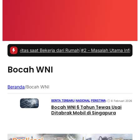
tivitas saat Bekerja dari Rumah
|
#2 -
Masalah Utama Infrastruktur 
Bocah WNI
Beranda
/
Bocah WNI
BERITA TERBARU
|
NASIONAL
|
PERISTIWA
•
8 Februari 2026
Bocah WNI 6 Tahun Tewas Usai
Ditabrak Mobil di Singapura