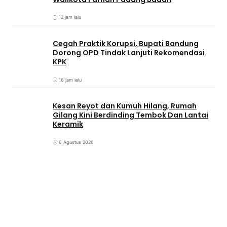
12 jam lalu
Cegah Praktik Korupsi, Bupati Bandung
Dorong OPD Tindak Lanjuti Rekomendasi
KPK
16 jam lalu
Kesan Reyot dan Kumuh Hilang, Rumah
Gilang Kini Berdinding Tembok Dan Lantai
Keramik
6 Agustus 2026