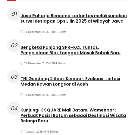
01
Jasa Raharja Bersama korlantas melaksanakan
survei Kesiapan Ops Lilin 2025 di Wilayah Jawa
13 Desember 2025
•
1.093 Dilihat
02
Sengketa Panjang SPR–KCL Tuntas,
Pengelolaan Blok Langgak Masuk Babak Baru
13 Desember 2025
•
1.081 Dilihat
03
TNI Gendong 2 Anak Kembar, Evakuasi Lintasi
Medan Rawan Longsor di Aceh
13 Desember 2025
•
1.040 Dilihat
04
Kunjungi K SQUARE Mall Batam, Wamenpar :
Perkuat Posisi Batam sebagai Destinasi Wisata
Belanja Baru
1 Januari 2026
•
919 Dilihat