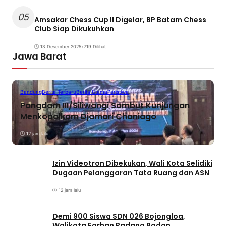
05
Amsakar Chess Cup II Digelar, BP Batam Chess
Club Siap Dikukuhkan
13 Desember 2025
•
719 Dilihat
Jawa Barat
Bandung
Berita Terbaru
Berita Utama
Peristiwa
Pangdam III/Siliwangi Sambut Kunjungan
Menkopolkam Djamari Chaniago
12 jam lalu
Izin Videotron Dibekukan, Wali Kota Selidiki
Dugaan Pelanggaran Tata Ruang dan ASN
12 jam lalu
Demi 900 Siswa SDN 026 Bojongloa,
Walikota Farhan Padang Badan