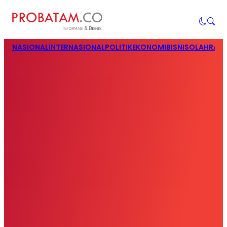
NASIONAL
INTERNASIONAL
POLITIK
EKONOMI
BISNIS
OLAHRAG