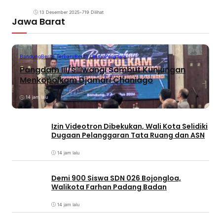
13 Desember 2025
•
719 Dilihat
Jawa Barat
Bandung
Berita Terbaru
Berita Utama
Peristiwa
Pangdam III/Siliwangi Sambut Kunjungan
Menkopolkam Djamari Chaniago
14 jam lalu
Izin Videotron Dibekukan, Wali Kota Selidiki
Dugaan Pelanggaran Tata Ruang dan ASN
14 jam lalu
Demi 900 Siswa SDN 026 Bojongloa,
Walikota Farhan Padang Badan
14 jam lalu