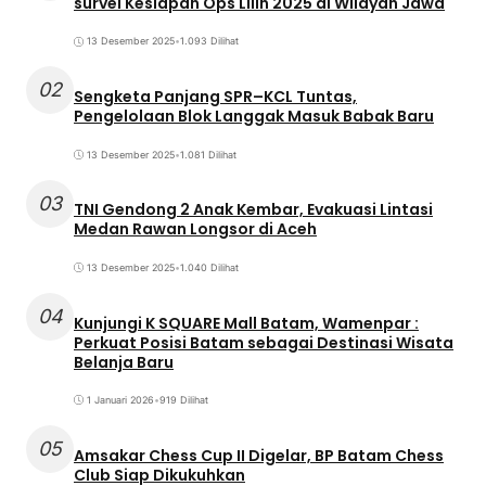
survei Kesiapan Ops Lilin 2025 di Wilayah Jawa
13 Desember 2025
•
1.093 Dilihat
02
Sengketa Panjang SPR–KCL Tuntas,
Pengelolaan Blok Langgak Masuk Babak Baru
13 Desember 2025
•
1.081 Dilihat
03
TNI Gendong 2 Anak Kembar, Evakuasi Lintasi
Medan Rawan Longsor di Aceh
13 Desember 2025
•
1.040 Dilihat
04
Kunjungi K SQUARE Mall Batam, Wamenpar :
Perkuat Posisi Batam sebagai Destinasi Wisata
Belanja Baru
1 Januari 2026
•
919 Dilihat
05
Amsakar Chess Cup II Digelar, BP Batam Chess
Club Siap Dikukuhkan