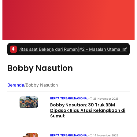
vitas saat Bekerja dari Rumah
|
#2 -
Masalah Utama Infrastruktur Pe
Bobby Nasution
Beranda
/
Bobby Nasution
BERITA TERBARU
|
NASIONAL
•
28 November 2025
Bobby Nasution: 30 Truk BBM
Dipasok Riau Atasi Kelangkaan di
Sumut
BERITA TERBARU
|
NASIONAL
•
14 November 2025