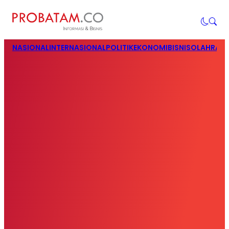
NASIONAL
INTERNASIONAL
POLITIK
EKONOMI
BISNIS
OLAHRAG