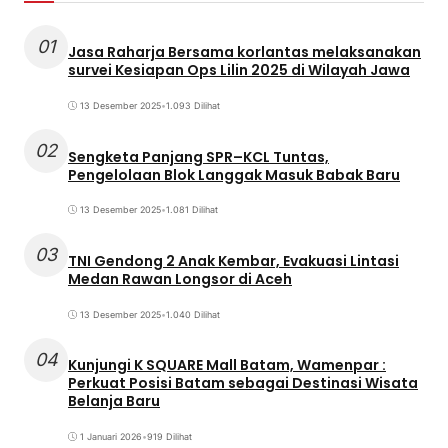
01
Jasa Raharja Bersama korlantas melaksanakan
survei Kesiapan Ops Lilin 2025 di Wilayah Jawa
13 Desember 2025
•
1.093 Dilihat
02
Sengketa Panjang SPR–KCL Tuntas,
Pengelolaan Blok Langgak Masuk Babak Baru
13 Desember 2025
•
1.081 Dilihat
03
TNI Gendong 2 Anak Kembar, Evakuasi Lintasi
Medan Rawan Longsor di Aceh
13 Desember 2025
•
1.040 Dilihat
04
Kunjungi K SQUARE Mall Batam, Wamenpar :
Perkuat Posisi Batam sebagai Destinasi Wisata
Belanja Baru
1 Januari 2026
•
919 Dilihat