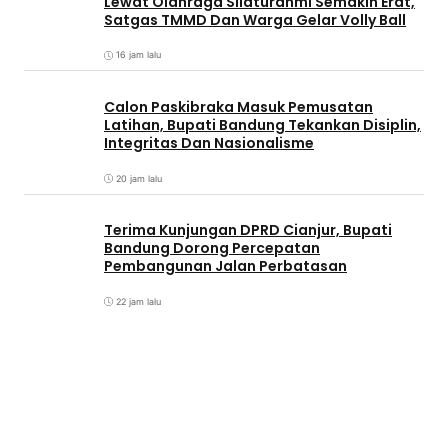
Lewat Olahraga Silaturahmi Semakin Erat,
Satgas TMMD Dan Warga Gelar Volly Ball
16 jam lalu
Calon Paskibraka Masuk Pemusatan
Latihan, Bupati Bandung Tekankan Disiplin,
Integritas Dan Nasionalisme
20 jam lalu
Terima Kunjungan DPRD Cianjur, Bupati
Bandung Dorong Percepatan
Pembangunan Jalan Perbatasan
22 jam lalu