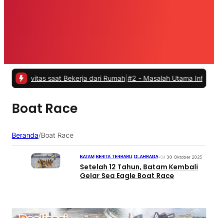
ktivitas saat Bekerja dari Rumah
|
#2 -
Masalah Utama Infrastruktur 
Boat Race
Beranda
/
Boat Race
BATAM
|
BERITA TERBARU
|
OLAHRAGA
•
30 Oktober 2025
Setelah 12 Tahun, Batam Kembali
Gelar Sea Eagle Boat Race