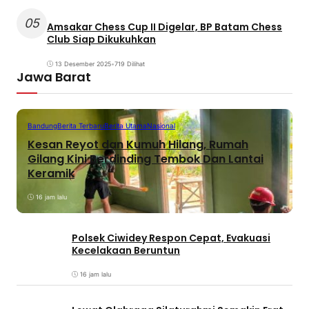
05
Amsakar Chess Cup II Digelar, BP Batam Chess
Club Siap Dikukuhkan
13 Desember 2025
•
719 Dilihat
Jawa Barat
Bandung
Berita Terbaru
Berita Utama
Nasional
Kesan Reyot dan Kumuh Hilang, Rumah
Gilang Kini Berdinding Tembok Dan Lantai
Keramik
16 jam lalu
Polsek Ciwidey Respon Cepat, Evakuasi
Kecelakaan Beruntun
16 jam lalu