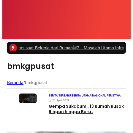
itas saat Bekerja dari Rumah
|
#2 -
Masalah Utama Infrastruktur Pen
bmkgpusat
Beranda
/
bmkgpusat
BERITA TERBARU
|
BERITA UTAMA
|
NASIONAL
|
PERISTIWA
•
28 April 2021
Gempa Sukabumi, 13 Rumah Rusak
Ringan hingga Berat