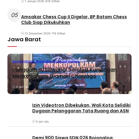
1 Januari 2026
•
919 Dilihat
05
Amsakar Chess Cup II Digelar, BP Batam Chess
Club Siap Dikukuhkan
13 Desember 2025
•
719 Dilihat
Jawa Barat
Bandung
Berita Terbaru
Berita Utama
Peristiwa
Pangdam III/Siliwangi Sambut Kunjungan
Menkopolkam Djamari Chaniago
6 jam lalu
Izin Videotron Dibekukan, Wali Kota Selidiki
Dugaan Pelanggaran Tata Ruang dan ASN
6 jam lalu
Demi 900 Siswa SDN 026 Bojongloa,