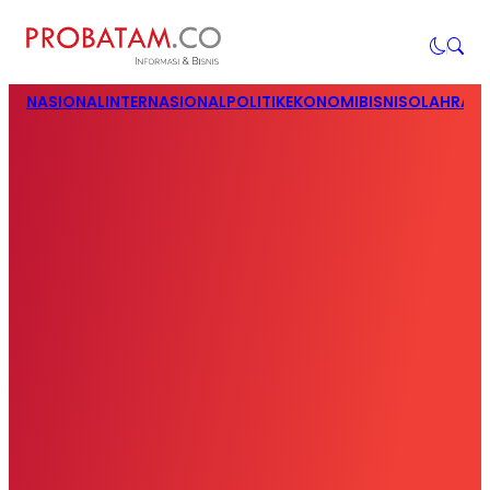
NASIONAL
INTERNASIONAL
POLITIK
EKONOMI
BISNIS
OLAHRAG