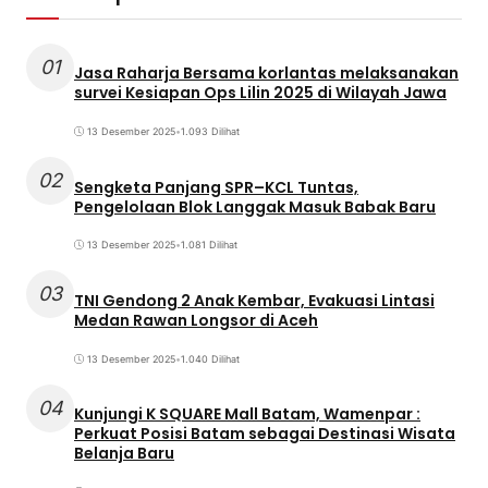
01
Jasa Raharja Bersama korlantas melaksanakan
survei Kesiapan Ops Lilin 2025 di Wilayah Jawa
13 Desember 2025
•
1.093 Dilihat
02
Sengketa Panjang SPR–KCL Tuntas,
Pengelolaan Blok Langgak Masuk Babak Baru
13 Desember 2025
•
1.081 Dilihat
03
TNI Gendong 2 Anak Kembar, Evakuasi Lintasi
Medan Rawan Longsor di Aceh
13 Desember 2025
•
1.040 Dilihat
04
Kunjungi K SQUARE Mall Batam, Wamenpar :
Perkuat Posisi Batam sebagai Destinasi Wisata
Belanja Baru