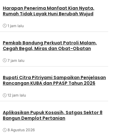
Harapan Penerima Manfaat Kian Nyata,
Rumah Tidak Layak Huni Berubah Wujud
1 jam lalu
Pemkab Bandung Perkuat Patroli Malam,
Cegah Begal, Miras dan Obat-Obatan
7 jam lalu
Bupati Citra Pitriyami Sampaikan Penjelasan
Rancangan KUBA dan PPASP Tahun 2026
12 jam lalu
Aplikasikan Pupuk Kosasih, Satgas Sektor 8
Bangun Demplot Pertanian
8 Agustus 2026