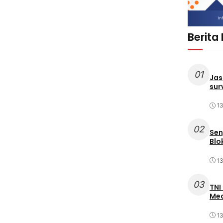
Berita
01
Jas
sur
1
02
Sen
Blo
1
03
TNI
Med
1