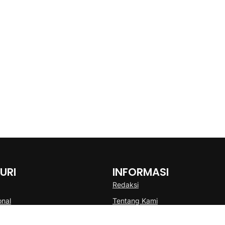
URI
INFORMASI
Redaksi
onal
Tentang Kami
Disclaimer