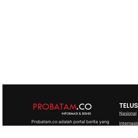
TELUS
Nasional
Probatam.co adalah portal berita yang
Internasi
menyajikan informasi terbaru seputar dan
Bisnis
Kepulauan Riau, Nasional maupun