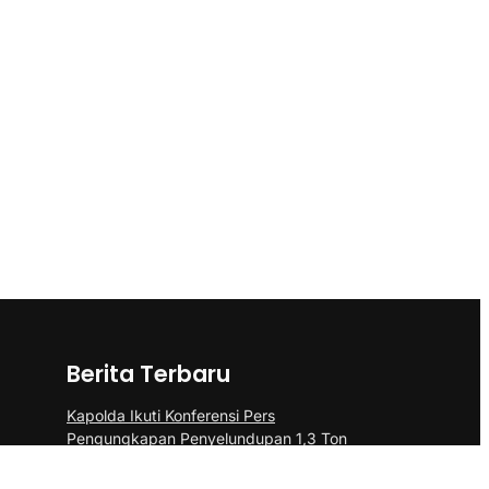
Berita Terbaru
Kapolda Ikuti Konferensi Pers
Pengungkapan Penyelundupan 1,3 Ton
Ketamine di Perairan Kepri