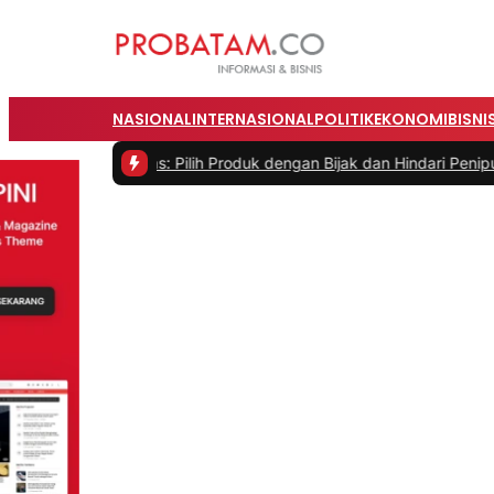
NASIONAL
INTERNASIONAL
POLITIK
EKONOMI
BISNI
line Cerdas: Pilih Produk dengan Bijak dan Hindari Penipuan
|
#4 -
Ti