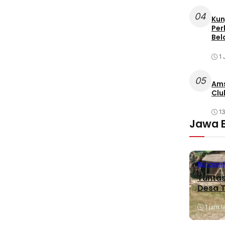
04
Kun
Per
Bel
1 
05
Ams
Clu
1
Jawa 
Bandung
Tuntas
Desa T
1 jam l