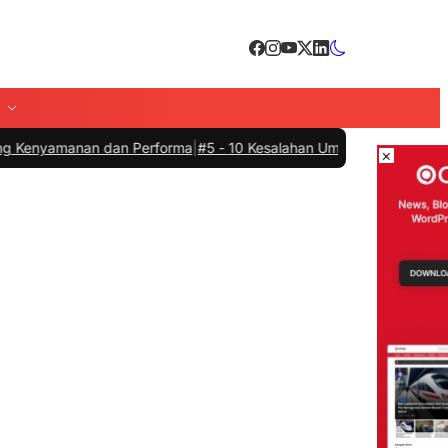
anan dan Performa
|
#5 -
10 Kesalahan Umum dalam Fitness yang Harus
×