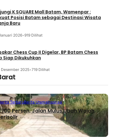
jungi K SQUARE Mall Batam, Wamenpar :
kuat Posisi Batam sebagai Destinasi Wisata
anja Baru
Januari 2026
•
919 Dilihat
akar Chess Cup II Digelar, BP Batam Chess
b Siap Dikukuhkan
3 Desember 2025
•
719 Dilihat
Barat
Berita Terbaru
Berita Utama
Inspirasi
 100 Persen, Jalan Mulus Ubah Wajah
erisolir
alu