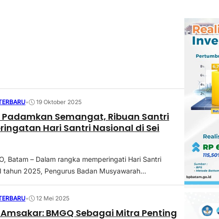
 TERBARU
•
19 Oktober 2025
k Padamkan Semangat, Ribuan Santri
ringatan Hari Santri Nasional di Sei
 Batam – Dalam rangka memperingati Hari Santri
I tahun 2025, Pengurus Badan Musyawarah...
 TERBARU
•
12 Mei 2025
 Amsakar: BMGQ Sebagai Mitra Penting