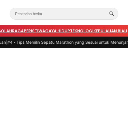
S
OLAHRAGA
PERISTIWA
GAYA HIDUP
TEKNOLOGI
KEPULAUAN RIAU
ps Memilih Sepatu Marathon yang Sesuai untuk Menunjang Kenyam