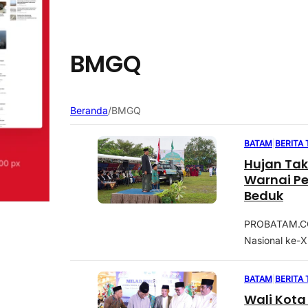
BMGQ
Beranda
/
BMGQ
BATAM
|
BERITA
Hujan Ta
Warnai Pe
Beduk
PROBATAM.CO,
Nasional ke-X
BATAM
|
BERITA
Wali Kota