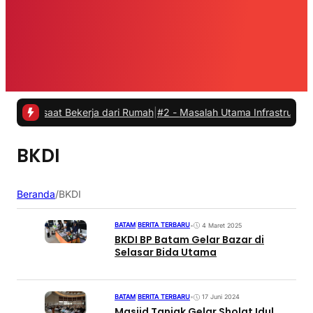
 saat Bekerja dari Rumah
|
#2 -
Masalah Utama Infrastruktur Pengisia
BKDI
Beranda
/
BKDI
BATAM
|
BERITA TERBARU
•
4 Maret 2025
BKDI BP Batam Gelar Bazar di
Selasar Bida Utama
BATAM
|
BERITA TERBARU
•
17 Juni 2024
Masjid Tanjak Gelar Sholat Idul