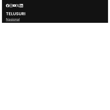
TELUSURI
Nasional
Internasional
Bisnis
Ekonomi
Politik
Olahraga
INFORMASI
Redaksi
Tentang Kami
Disclaimer
Pedoman Media Cyber
SOP