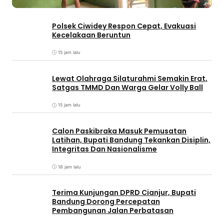
Polsek Ciwidey Respon Cepat, Evakuasi
Kecelakaan Beruntun
15 jam lalu
Lewat Olahraga Silaturahmi Semakin Erat,
Satgas TMMD Dan Warga Gelar Volly Ball
15 jam lalu
Calon Paskibraka Masuk Pemusatan
Latihan, Bupati Bandung Tekankan Disiplin,
Integritas Dan Nasionalisme
18 jam lalu
Terima Kunjungan DPRD Cianjur, Bupati
Bandung Dorong Percepatan
Pembangunan Jalan Perbatasan