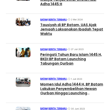
Adha 1445 H
BATAM
|
BERITA TERBARU
•
2 Mei 2024
Tausiyah di BP Batam, UAS Ajak
Jemaah Laksanakan Ibadah Tepat
Waktu
BATAM
|
BERITA TERBARU
•
27 Juli 2023
Peringati Tahun Baru Islam 1445 H,
BKDI BP Batam Launching
Tabungan Qurban
BATAM
|
BERITA TERBARU
•
1 Juli 2023
Momen Idul Adha 1444 H, BP Batam
Lakukan Penyembelihan Hewan
Qurban Hingga Launching
Tabungan Qurban
BATAM
|
BERITA TERBARU
•
30 Juni 2023