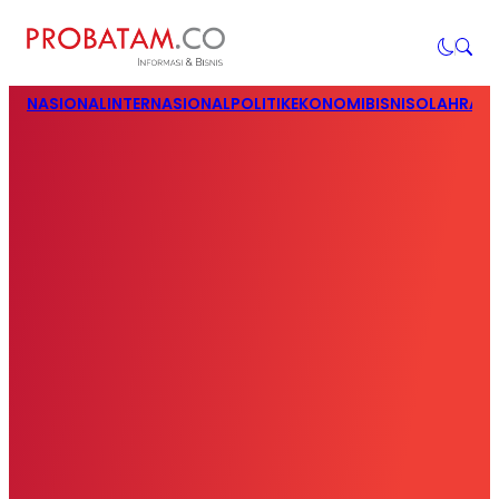
NASIONAL
INTERNASIONAL
POLITIK
EKONOMI
BISNIS
OLAHRAG