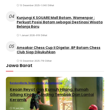
13 Desember 2025
•
1.040 Dilihat
04
Kunjungi K SQUARE Mall Batam, Wamenpar :
Perkuat Posisi Batam sebagai Destinasi Wisata
Belanja Baru
1 Januari 2026
•
919 Dilihat
05
Amsakar Chess Cup II Digelar, BP Batam Chess
Club Siap Dikukuhkan
13 Desember 2025
•
719 Dilihat
Jawa Barat
Bandung
Berita Terbaru
Berita Utama
Nasional
Kesan Reyot dan Kumuh Hilang, Rumah
Gilang Kini Berdinding Tembok Dan Lantai
Keramik
15 jam lalu