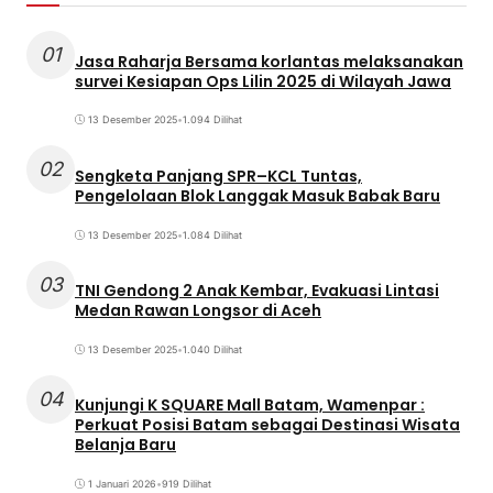
01
Jasa Raharja Bersama korlantas melaksanakan
survei Kesiapan Ops Lilin 2025 di Wilayah Jawa
13 Desember 2025
•
1.094 Dilihat
02
Sengketa Panjang SPR–KCL Tuntas,
Pengelolaan Blok Langgak Masuk Babak Baru
13 Desember 2025
•
1.084 Dilihat
03
TNI Gendong 2 Anak Kembar, Evakuasi Lintasi
Medan Rawan Longsor di Aceh
13 Desember 2025
•
1.040 Dilihat
04
Kunjungi K SQUARE Mall Batam, Wamenpar :
Perkuat Posisi Batam sebagai Destinasi Wisata
Belanja Baru
1 Januari 2026
•
919 Dilihat