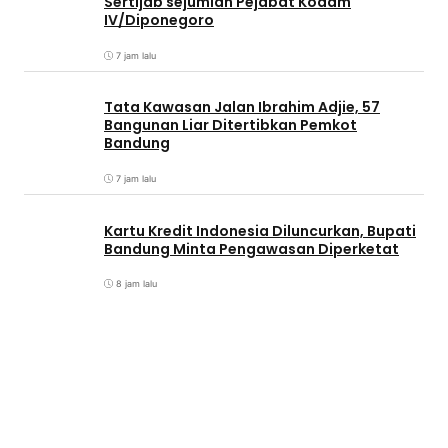
Sertijab sejumlah Pejabat Kodam
IV/Diponegoro
7 jam lalu
Tata Kawasan Jalan Ibrahim Adjie, 57
Bangunan Liar Ditertibkan Pemkot
Bandung
7 jam lalu
Kartu Kredit Indonesia Diluncurkan, Bupati
Bandung Minta Pengawasan Diperketat
8 jam lalu