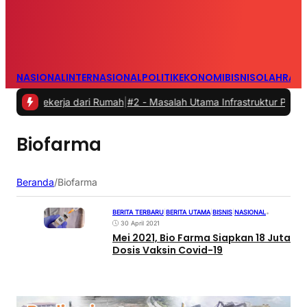
NASIONAL
INTERNASIONAL
POLITIK
EKONOMI
BISNIS
OLAHRAG
Bekerja dari Rumah
|
#2 -
Masalah Utama Infrastruktur Pengisian Daya
Biofarma
Beranda
/
Biofarma
BERITA TERBARU
|
BERITA UTAMA
|
BISNIS
|
NASIONAL
•
30 April 2021
Mei 2021, Bio Farma Siapkan 18 Juta
Dosis Vaksin Covid-19