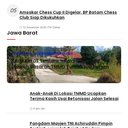
05
Amsakar Chess Cup II Digelar, BP Batam Chess
Club Siap Dikukuhkan
13 Desember 2025
•
719 Dilihat
Jawa Barat
Bandung
Berita Terbaru
Berita Utama
Peristiwa
Kerja Keras Tentara – Rakyat, Hampir
Seluruh Sasaran TMMD Tuntas 100 Persen
6 jam lalu
Anak-Anak Di Lokasi TMMD Ucapkan
Terima Kasih Usai Betonisasi Jalan Selesai
6 jam lalu
Pangdam Mayjen TNI Achiruddin Pimpin