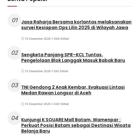
01
Jasa Raharja Bersama korlantas melaksanakan
survei Kesiapan Ops Lilin 2025 di Wilayah Jawa
13 Desember 2025
•
1.094 Dilihat
02
Sengketa Panjang SPR–KCL Tuntas,
Pengelolaan Blok Langgak Masuk Babak Baru
13 Desember 2025
•
1.081 Dilihat
03
TNI Gendong 2 Anak Kembar, Evakuasi Lintasi
Medan Rawan Longsor di Aceh
13 Desember 2025
•
1.040 Dilihat
04
Kunjungi K SQUARE Mall Batam, Wamenpar :
Perkuat Posisi Batam sebagai Destinasi Wisata
Belanja Baru