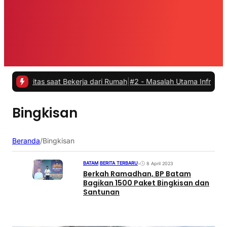
vitas saat Bekerja dari Rumah
|
#2 -
Masalah Utama Infrastruktur Pen
Bingkisan
Beranda
/
Bingkisan
BATAM
|
BERITA TERBARU
•
8 April 2023
Berkah Ramadhan, BP Batam
Bagikan 1500 Paket Bingkisan dan
Santunan