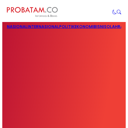
NASIONAL
INTERNASIONAL
POLITIK
EKONOMI
BISNIS
OLAHRAG