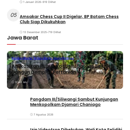
1 Januari 2026
•
919 Dilihat
05
Amsakar Chess Cup II Digelar, BP Batam Chess
Club Siap Dikukuhkan
13 Desember 2025
•
719 Dilihat
Jawa Barat
Bandung
Berita Terbaru
Berita Utama
Peristiwa
Aplikasikan Pupuk Kosasih, Satgas Sektor 8
Bangun Demplot Pertanian
9 jam lalu
Pangdam III/Siliwangi Sambut Kunjungan
Menkopolkam Djamari Chaniago
7 Agustus 2026
Izin Videotron Dibekukan, Wali Kota Selidiki