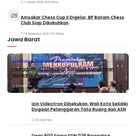
1 Januari 2026
•
919 Dilihat
05
Amsakar Chess Cup II Digelar, BP Batam Chess
Club Siap Dikukuhkan
13 Desember 2025
•
719 Dilihat
Jawa Barat
Bandung
Berita Terbaru
Berita Utama
Peristiwa
Pangdam III/Siliwangi Sambut Kunjungan
Menkopolkam Djamari Chaniago
37 menit lalu
Izin Videotron Dibekukan, Wali Kota Selidiki
Dugaan Pelanggaran Tata Ruang dan ASN
45 menit lalu
Demi 900 Siswa SDN 026 Bojongloa,