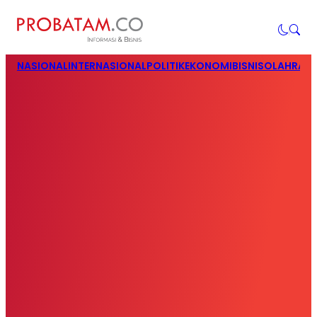
NASIONAL
INTERNASIONAL
POLITIK
EKONOMI
BISNIS
OLAHRAG