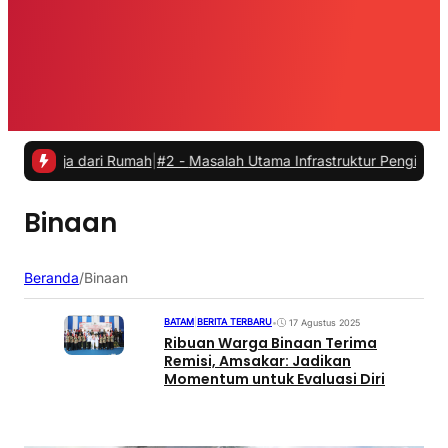
erja dari Rumah
|
#2 -
Masalah Utama Infrastruktur Pengisian Daya un
Binaan
Beranda
/
Binaan
BATAM
|
BERITA TERBARU
•
17 Agustus 2025
Ribuan Warga Binaan Terima
Remisi, Amsakar: Jadikan
Momentum untuk Evaluasi Diri