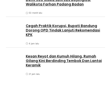
Walikota Farhan Padang Badan
53 menit lalu
Cegah Praktik Korupsi, Bupati Bandung
Dorong OPD Tindak Lanjuti Rekomendasi
KPK
4 jam lalu
Kesan Reyot dan Kumuh Hilang, Rumah
Gilang Kini Berdinding Tembok Dan Lantai
Keramik
21 jam lalu