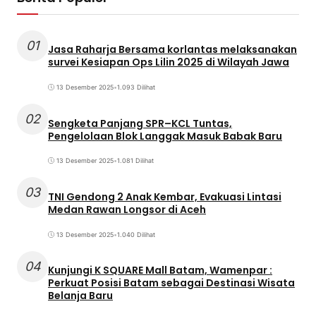
01
Jasa Raharja Bersama korlantas melaksanakan
survei Kesiapan Ops Lilin 2025 di Wilayah Jawa
13 Desember 2025
•
1.093 Dilihat
02
Sengketa Panjang SPR–KCL Tuntas,
Pengelolaan Blok Langgak Masuk Babak Baru
13 Desember 2025
•
1.081 Dilihat
03
TNI Gendong 2 Anak Kembar, Evakuasi Lintasi
Medan Rawan Longsor di Aceh
13 Desember 2025
•
1.040 Dilihat
04
Kunjungi K SQUARE Mall Batam, Wamenpar :
Perkuat Posisi Batam sebagai Destinasi Wisata
Belanja Baru