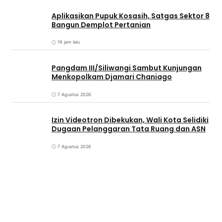
Aplikasikan Pupuk Kosasih, Satgas Sektor 8
Bangun Demplot Pertanian
19 jam lalu
Pangdam III/Siliwangi Sambut Kunjungan
Menkopolkam Djamari Chaniago
7 Agustus 2026
Izin Videotron Dibekukan, Wali Kota Selidiki
Dugaan Pelanggaran Tata Ruang dan ASN
7 Agustus 2026