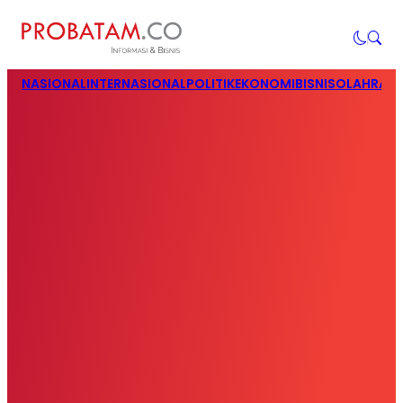
NASIONAL
INTERNASIONAL
POLITIK
EKONOMI
BISNIS
OLAHRAG