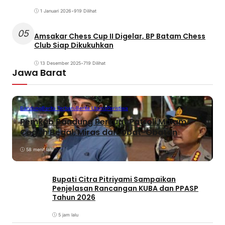
1 Januari 2026
•
919 Dilihat
05
Amsakar Chess Cup II Digelar, BP Batam Chess
Club Siap Dikukuhkan
13 Desember 2025
•
719 Dilihat
Jawa Barat
Bandung
Berita Terbaru
Berita Utama
Peristiwa
Pemkab Bandung Perkuat Patroli Malam,
Cegah Begal, Miras dan Obat-Obatan
58 menit lalu
Bupati Citra Pitriyami Sampaikan
Penjelasan Rancangan KUBA dan PPASP
Tahun 2026
5 jam lalu