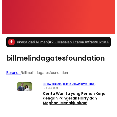
Bekerja dari Rumah
|
#2 -
Masalah Utama Infrastruktur Pengisian Daya
billmelindagatesfoundation
Beranda
/
billmelindagatesfoundation
BERITA TERBARU
|
BERITA UTAMA
|
GAYA HIDUP
•
9 Juli 2021
Cerita Wanita yang Pernah Kerja
dengan Pangeran Harry dan
Meghan: Menakjubkan!