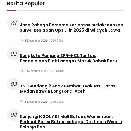
Berita Populer
01
Jasa Raharja Bersama korlantas melaksanakan
survei Kesiapan Ops Lilin 2025 di Wilayah Jawa
13 Desember 2025
•
1.094 Dilihat
02
Sengketa Panjang SPR–KCL Tuntas,
Pengelolaan Blok Langgak Masuk Babak Baru
13 Desember 2025
•
1.081 Dilihat
03
TNI Gendong 2 Anak Kembar, Evakuasi Lintasi
Medan Rawan Longsor di Aceh
13 Desember 2025
•
1.040 Dilihat
04
Kunjungi K SQUARE Mall Batam, Wamenpar :
Perkuat Posisi Batam sebagai Destinasi Wisata
Belanja Baru