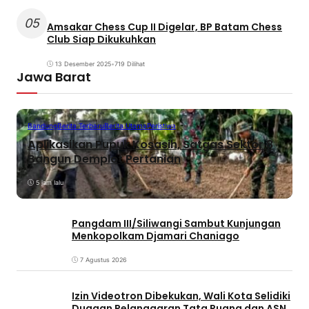
05
Amsakar Chess Cup II Digelar, BP Batam Chess
Club Siap Dikukuhkan
13 Desember 2025
•
719 Dilihat
Jawa Barat
Bandung
Berita Terbaru
Berita Utama
Peristiwa
Aplikasikan Pupuk Kosasih, Satgas Sektor 8
Bangun Demplot Pertanian
5 jam lalu
Pangdam III/Siliwangi Sambut Kunjungan
Menkopolkam Djamari Chaniago
7 Agustus 2026
Izin Videotron Dibekukan, Wali Kota Selidiki
Dugaan Pelanggaran Tata Ruang dan ASN