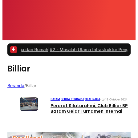
kerja dari Rumah
|
#2 -
Masalah Utama Infrastruktur Pengisian Daya u
Billiar
Beranda
/
Billiar
BATAM
|
BERITA TERBARU
|
OLAHRAGA
•
19 Oktober 2024
Pererat Silaturahmi, Club Billiar BP
Batam Gelar Turnamen Internal