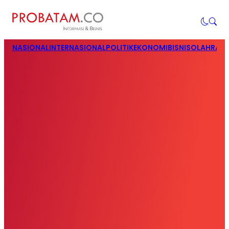
NASIONAL
INTERNASIONAL
POLITIK
EKONOMI
BISNIS
OLAHRAG