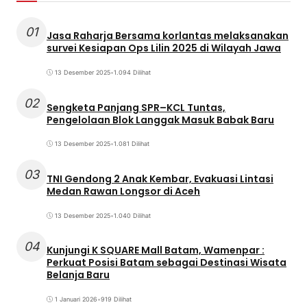
01
Jasa Raharja Bersama korlantas melaksanakan
survei Kesiapan Ops Lilin 2025 di Wilayah Jawa
13 Desember 2025
•
1.094 Dilihat
02
Sengketa Panjang SPR–KCL Tuntas,
Pengelolaan Blok Langgak Masuk Babak Baru
13 Desember 2025
•
1.081 Dilihat
03
TNI Gendong 2 Anak Kembar, Evakuasi Lintasi
Medan Rawan Longsor di Aceh
13 Desember 2025
•
1.040 Dilihat
04
Kunjungi K SQUARE Mall Batam, Wamenpar :
Perkuat Posisi Batam sebagai Destinasi Wisata
Belanja Baru
1 Januari 2026
•
919 Dilihat