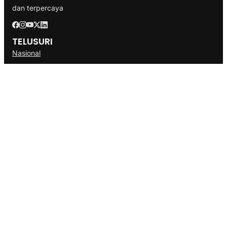
dan terpercaya
TELUSURI
Nasional
Internasional
Bisnis
Ekonomi
Politik
Olahraga
INFORMASI
Redaksi
Tentang Kami
Disclaimer
Pedoman Media Cyber
SOP