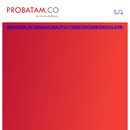
NASIONAL
INTERNASIONAL
POLITIK
EKONOMI
BISNIS
OLAHRAG