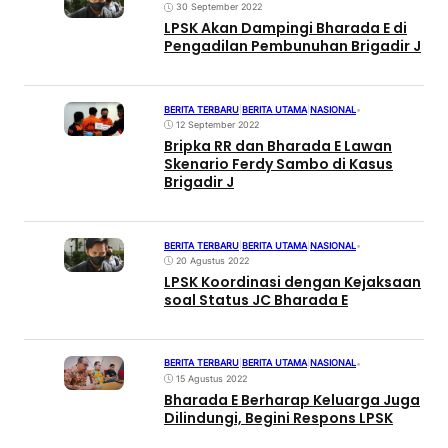
30 September 2022
LPSK Akan Dampingi Bharada E di
Pengadilan Pembunuhan Brigadir J
BERITA TERBARU
|
BERITA UTAMA
|
NASIONAL
•
12 September 2022
Bripka RR dan Bharada E Lawan
Skenario Ferdy Sambo di Kasus
Brigadir J
BERITA TERBARU
|
BERITA UTAMA
|
NASIONAL
•
20 Agustus 2022
LPSK Koordinasi dengan Kejaksaan
soal Status JC Bharada E
BERITA TERBARU
|
BERITA UTAMA
|
NASIONAL
•
15 Agustus 2022
Bharada E Berharap Keluarga Juga
Dilindungi, Begini Respons LPSK