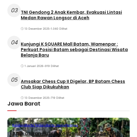
03
TNI Gendong 2 Anak Kembar, Evakuasi Lintasi
Medan Rawan Longsor di Aceh
13 Desember 2025
•
1.040 Dilihat
04
Kunjungi K SQUARE Mall Batam, Wamenpar :
Perkuat Posisi Batam sebagai Destinasi Wisata
Belanja Baru
1 Januari 2026
•
919 Dilihat
05
Amsakar Chess Cup II Digelar, BP Batam Chess
Club Siap Dikukuhkan
13 Desember 2025
•
719 Dilihat
Jawa Barat
Bandung
Berita Terbaru
Berita Utama
Peristiwa
Aplikasikan Pupuk Kosasih, Satgas Sektor 8