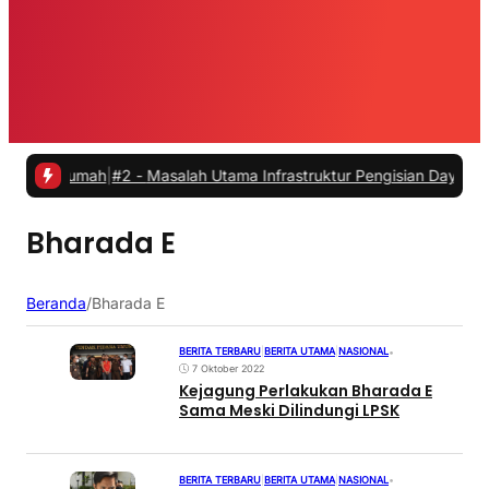
i Rumah
|
#2 -
Masalah Utama Infrastruktur Pengisian Daya untuk Mobil
Bharada E
Beranda
/
Bharada E
BERITA TERBARU
|
BERITA UTAMA
|
NASIONAL
•
7 Oktober 2022
Kejagung Perlakukan Bharada E
Sama Meski Dilindungi LPSK
BERITA TERBARU
|
BERITA UTAMA
|
NASIONAL
•