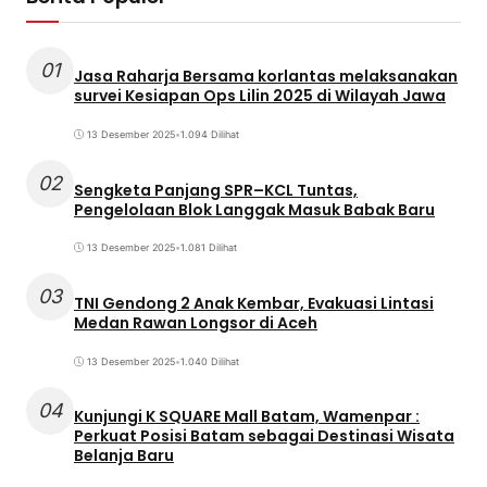
01
Jasa Raharja Bersama korlantas melaksanakan
survei Kesiapan Ops Lilin 2025 di Wilayah Jawa
13 Desember 2025
•
1.094 Dilihat
02
Sengketa Panjang SPR–KCL Tuntas,
Pengelolaan Blok Langgak Masuk Babak Baru
13 Desember 2025
•
1.081 Dilihat
03
TNI Gendong 2 Anak Kembar, Evakuasi Lintasi
Medan Rawan Longsor di Aceh
13 Desember 2025
•
1.040 Dilihat
04
Kunjungi K SQUARE Mall Batam, Wamenpar :
Perkuat Posisi Batam sebagai Destinasi Wisata
Belanja Baru