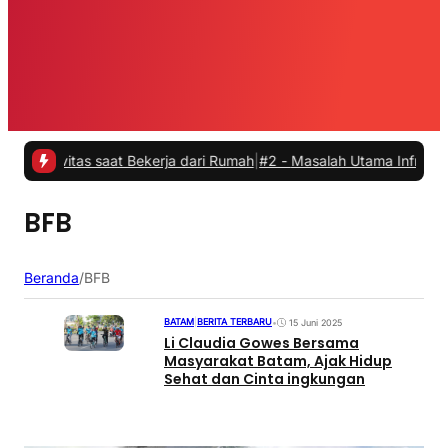
ivitas saat Bekerja dari Rumah
|
#2 -
Masalah Utama Infrastruktur Pe
BFB
Beranda
/
BFB
BATAM
|
BERITA TERBARU
•
15 Juni 2025
Li Claudia Gowes Bersama
Masyarakat Batam, Ajak Hidup
Sehat dan Cinta ingkungan