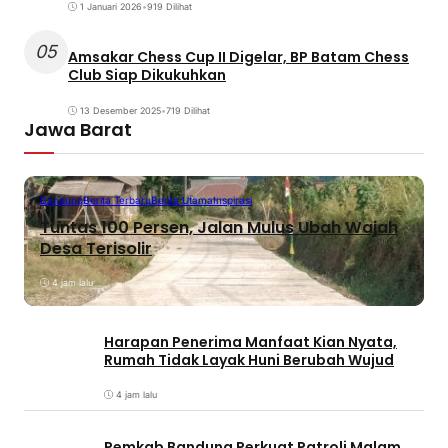
1 Januari 2026
•
919 Dilihat
05
Amsakar Chess Cup II Digelar, BP Batam Chess
Club Siap Dikukuhkan
13 Desember 2025
•
719 Dilihat
Jawa Barat
Bandung
Berita Terbaru
Berita Utama
Inspirasi
Tuntas 100 Persen, Jalan Mulus Ubah Wajah
Desa Terisolir
4 jam lalu
Harapan Penerima Manfaat Kian Nyata,
Rumah Tidak Layak Huni Berubah Wujud
4 jam lalu
Pemkab Bandung Perkuat Patroli Malam,