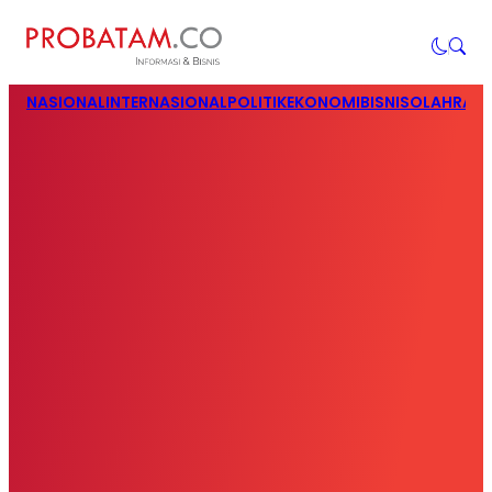
NASIONAL
INTERNASIONAL
POLITIK
EKONOMI
BISNIS
OLAHRAG