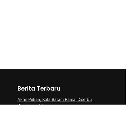
Berita Terbaru
Akhir Pekan, Kota Batam Ramai Diserbu
Wisatawan Mancanegara
Polsek Sei Beduk Bersama Tim Gabungan
Polresta Barelang Ungkap Tiga Kasus