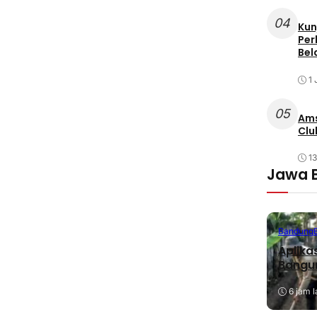
04
Kun
Per
Bel
1 
05
Ams
Clu
1
Jawa 
Bandung
Aplika
Bangu
6 jam l