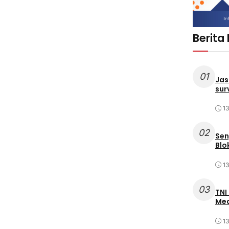
Berita
01
Jas
sur
1
02
Sen
Blo
1
03
TNI
Med
1