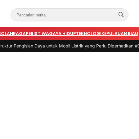
S
OLAHRAGA
PERISTIWA
GAYA HIDUP
TEKNOLOGI
KEPULAUAN RIAU
isian Daya untuk Mobil Listrik yang Perlu Diperhatikan
|
#3 -
Panduan