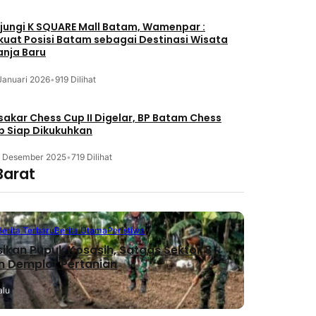
jungi K SQUARE Mall Batam, Wamenpar :
kuat Posisi Batam sebagai Destinasi Wisata
anja Baru
Januari 2026
•
919 Dilihat
akar Chess Cup II Digelar, BP Batam Chess
b Siap Dikukuhkan
3 Desember 2025
•
719 Dilihat
Barat
Berita Terbaru
Berita Utama
Peristiwa
sikan Pupuk Kosasih, Satgas Sektor 8
n Demplot Pertanian
alu