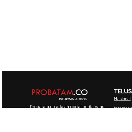
TELUS
Nasional
Probatam.co adalah portal berita yang
Internasi
menyajikan informasi terbaru seputar dan
Bisnis
Kepulauan Riau, Nasional maupun
Ekonomi
International dengan gaya pemberitaan