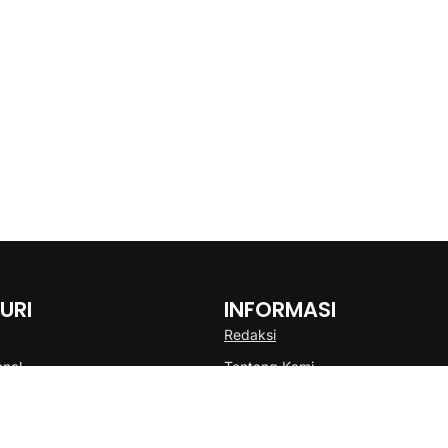
URI
INFORMASI
Redaksi
onal
Tentang Kami
Disclaimer
Pedoman Media Cyber