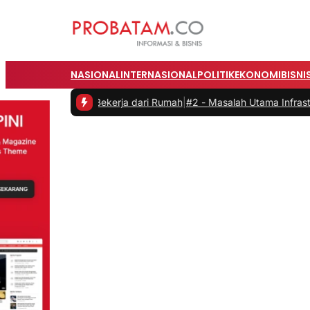
NASIONAL
INTERNASIONAL
POLITIK
EKONOMI
BISNI
itas saat Bekerja dari Rumah
|
#2 -
Masalah Utama Infrastruktur Peng