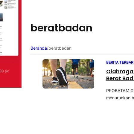
beratbadan
Beranda
/
beratbadan
BERITA TERBAR
Olahraga 
Berat Ba
PROBATAM.CO,
menurunkan be