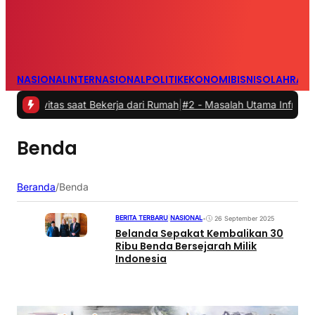
NASIONAL
INTERNASIONAL
POLITIK
EKONOMI
BISNIS
OLAHRAG
vitas saat Bekerja dari Rumah
|
#2 -
Masalah Utama Infrastruktur Pe
Benda
Beranda
/
Benda
BERITA TERBARU
|
NASIONAL
•
26 September 2025
Belanda Sepakat Kembalikan 30
Ribu Benda Bersejarah Milik
Indonesia