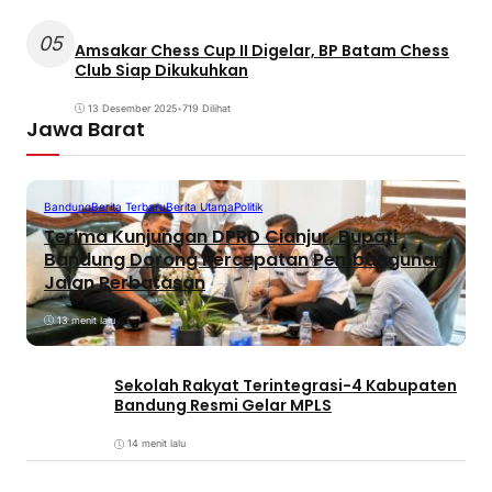
05
Amsakar Chess Cup II Digelar, BP Batam Chess
Club Siap Dikukuhkan
13 Desember 2025
•
719 Dilihat
Jawa Barat
Bandung
Berita Terbaru
Berita Utama
Politik
Terima Kunjungan DPRD Cianjur, Bupati
Bandung Dorong Percepatan Pembangunan
Jalan Perbatasan
13 menit lalu
Sekolah Rakyat Terintegrasi-4 Kabupaten
Bandung Resmi Gelar MPLS
14 menit lalu