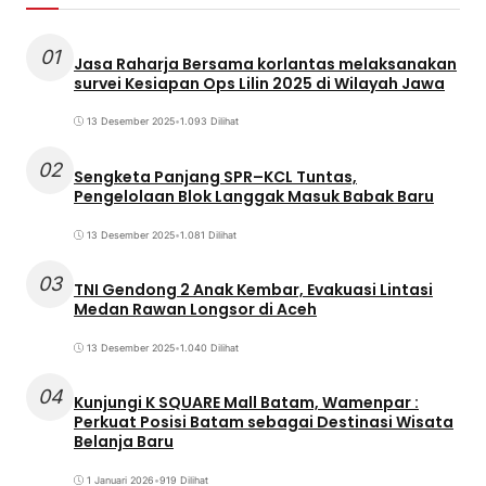
01
Jasa Raharja Bersama korlantas melaksanakan
survei Kesiapan Ops Lilin 2025 di Wilayah Jawa
13 Desember 2025
•
1.093 Dilihat
02
Sengketa Panjang SPR–KCL Tuntas,
Pengelolaan Blok Langgak Masuk Babak Baru
13 Desember 2025
•
1.081 Dilihat
03
TNI Gendong 2 Anak Kembar, Evakuasi Lintasi
Medan Rawan Longsor di Aceh
13 Desember 2025
•
1.040 Dilihat
04
Kunjungi K SQUARE Mall Batam, Wamenpar :
Perkuat Posisi Batam sebagai Destinasi Wisata
Belanja Baru
1 Januari 2026
•
919 Dilihat