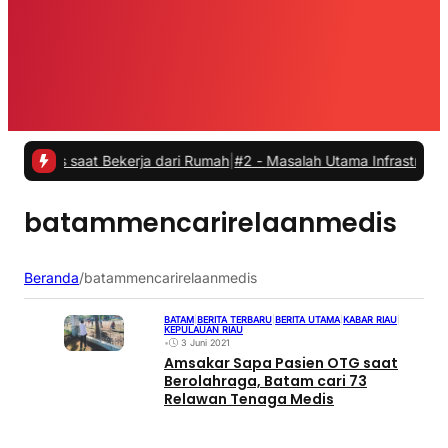
as saat Bekerja dari Rumah
|
#2 -
Masalah Utama Infrastruktur Pengis
batammencarirelaanmedis
Beranda
/
batammencarirelaanmedis
BATAM
|
BERITA TERBARU
|
BERITA UTAMA
|
KABAR RIAU
|
KEPULAUAN RIAU
•
3 Juni 2021
Amsakar Sapa Pasien OTG saat
Berolahraga, Batam cari 73
Relawan Tenaga Medis