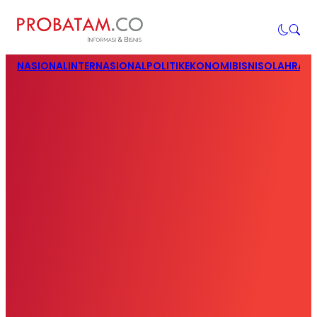
NASIONAL
INTERNASIONAL
POLITIK
EKONOMI
BISNIS
OLAHRAG