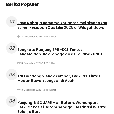
Berita Populer
01
Jasa Raharja Bersama korlantas melaksanakan
survei Kesiapan Ops Lilin 2025 di Wilayah Jawa
13 Desember 2025
•
1.094 Dilihat
02
Sengketa Panjang SPR–KCL Tuntas,
Pengelolaan Blok Langgak Masuk Babak Baru
13 Desember 2025
•
1.081 Dilihat
03
TNI Gendong 2 Anak Kembar, Evakuasi Lintasi
Medan Rawan Longsor di Aceh
13 Desember 2025
•
1.040 Dilihat
04
Kunjungi K SQUARE Mall Batam, Wamenpar :
Perkuat Posisi Batam sebagai Destinasi Wisata
Belanja Baru