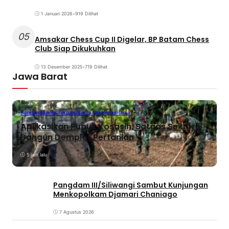
1 Januari 2026
•
919 Dilihat
05
Amsakar Chess Cup II Digelar, BP Batam Chess
Club Siap Dikukuhkan
13 Desember 2025
•
719 Dilihat
Jawa Barat
Bandung
Berita Terbaru
Berita Utama
Peristiwa
Aplikasikan Pupuk Kosasih, Satgas Sektor 8
Bangun Demplot Pertanian
5 jam lalu
Pangdam III/Siliwangi Sambut Kunjungan
Menkopolkam Djamari Chaniago
7 Agustus 2026