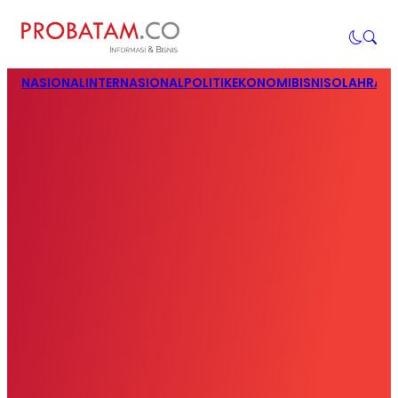
NASIONAL
INTERNASIONAL
POLITIK
EKONOMI
BISNIS
OLAHRAG