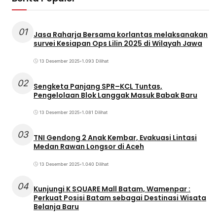
01
Jasa Raharja Bersama korlantas melaksanakan
survei Kesiapan Ops Lilin 2025 di Wilayah Jawa
13 Desember 2025
•
1.093 Dilihat
02
Sengketa Panjang SPR–KCL Tuntas,
Pengelolaan Blok Langgak Masuk Babak Baru
13 Desember 2025
•
1.081 Dilihat
03
TNI Gendong 2 Anak Kembar, Evakuasi Lintasi
Medan Rawan Longsor di Aceh
13 Desember 2025
•
1.040 Dilihat
04
Kunjungi K SQUARE Mall Batam, Wamenpar :
Perkuat Posisi Batam sebagai Destinasi Wisata
Belanja Baru