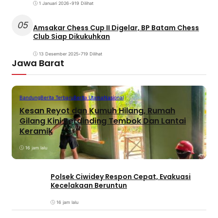
1 Januari 2026
•
919 Dilihat
05
Amsakar Chess Cup II Digelar, BP Batam Chess
Club Siap Dikukuhkan
13 Desember 2025
•
719 Dilihat
Jawa Barat
Bandung
Berita Terbaru
Berita Utama
Nasional
Kesan Reyot dan Kumuh Hilang, Rumah
Gilang Kini Berdinding Tembok Dan Lantai
Keramik
16 jam lalu
Polsek Ciwidey Respon Cepat, Evakuasi
Kecelakaan Beruntun
16 jam lalu