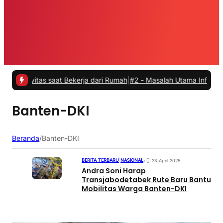
tivitas saat Bekerja dari Rumah
|
#2 -
Masalah Utama Infrastruktur 
Banten-DKI
Beranda
/
Banten-DKI
BERITA TERBARU
|
NASIONAL
•
23 April 2025
Andra Soni Harap
Transjabodetabek Rute Baru Bantu
Mobilitas Warga Banten-DKI