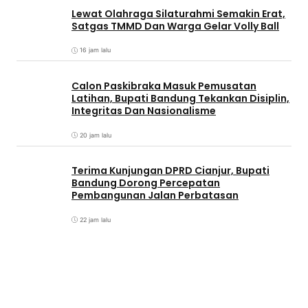
Lewat Olahraga Silaturahmi Semakin Erat,
Satgas TMMD Dan Warga Gelar Volly Ball
16 jam lalu
Calon Paskibraka Masuk Pemusatan
Latihan, Bupati Bandung Tekankan Disiplin,
Integritas Dan Nasionalisme
20 jam lalu
Terima Kunjungan DPRD Cianjur, Bupati
Bandung Dorong Percepatan
Pembangunan Jalan Perbatasan
22 jam lalu