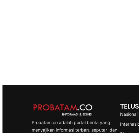
TELUS
Nasional
Probatam.co adalah portal berita yang
Internasi
menyajikan informasi terbaru seputar dan
Bisnis
Kepulauan Riau, Nasional maupun