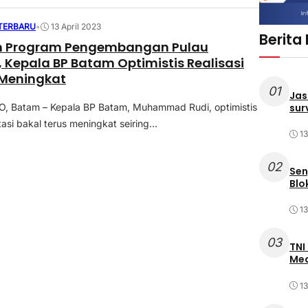
 TERBARU
•
13 April 2023
Berita
n Program Pengembangan Pulau
Kepala BP Batam Optimistis Realisasi
 Meningkat
01
Jas
sur
 Batam – Kepala BP Batam, Muhammad Rudi, optimistis
tasi bakal terus meningkat seiring...
1
02
Sen
Blo
1
03
TNI
Med
1