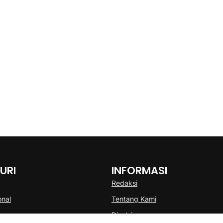
URI
INFORMASI
Redaksi
onal
Tentang Kami
Disclaimer