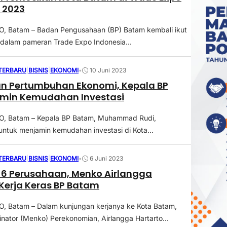
 2023
 Batam – Badan Pengusahaan (BP) Batam kembali ikut
i dalam pameran Trade Expo Indonesia...
 TERBARU
|
BISNIS
|
EKONOMI
•
10 Juni 2023
an Pertumbuhan Ekonomi, Kepala BP
min Kemudahan Investasi
 Batam – Kepala BP Batam, Muhammad Rudi,
ntuk menjamin kemudahan investasi di Kota...
 TERBARU
|
BISNIS
|
EKONOMI
•
6 Juni 2023
 6 Perusahaan, Menko Airlangga
 Kerja Keras BP Batam
 Batam – Dalam kunjungan kerjanya ke Kota Batam,
inator (Menko) Perekonomian, Airlangga Hartarto...