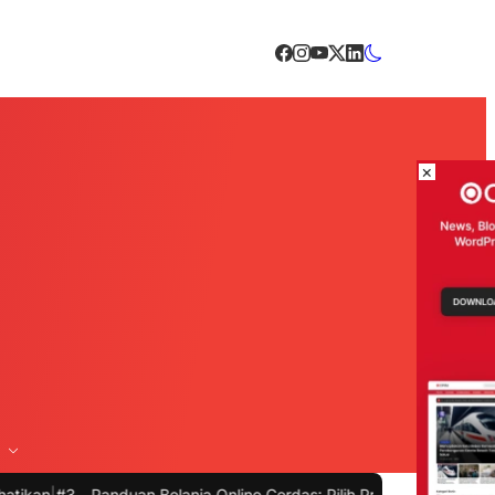
×
Panduan Belanja Online Cerdas: Pilih Produk dengan Bijak dan Hind