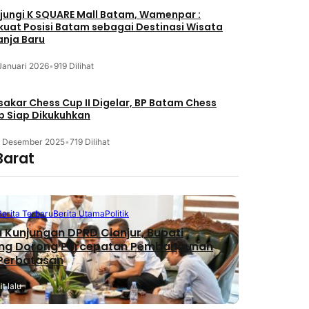
jungi K SQUARE Mall Batam, Wamenpar :
kuat Posisi Batam sebagai Destinasi Wisata
anja Baru
Januari 2026
•
919 Dilihat
akar Chess Cup II Digelar, BP Batam Chess
b Siap Dikukuhkan
3 Desember 2025
•
719 Dilihat
Barat
Berita Terbaru
Berita Utama
Politik
 Kunjungan DPRD Cianjur, Bupati
ng Dorong Percepatan Pembangunan
 Perbatasan
t lalu