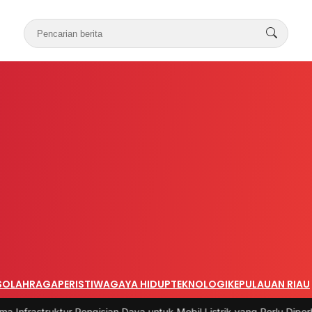
S
OLAHRAGA
PERISTIWA
GAYA HIDUP
TEKNOLOGI
KEPULAUAN RIAU
tur Pengisian Daya untuk Mobil Listrik yang Perlu Diperhatikan
|
#3 -