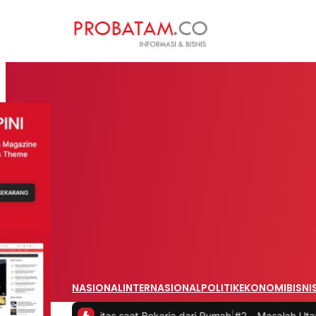
NASIONAL
INTERNASIONAL
POLITIK
EKONOMI
BISNI
oduktivitas saat Bekerja dari Rumah
|
#2 -
Masalah Utama Infrastruk