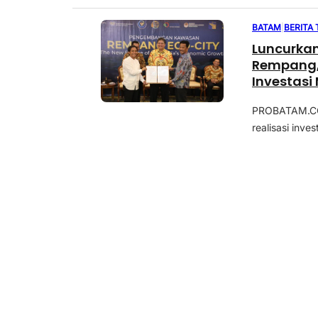
BATAM
|
BERITA
Luncurka
Rempang, 
Investasi
PROBATAM.CO,
realisasi inves