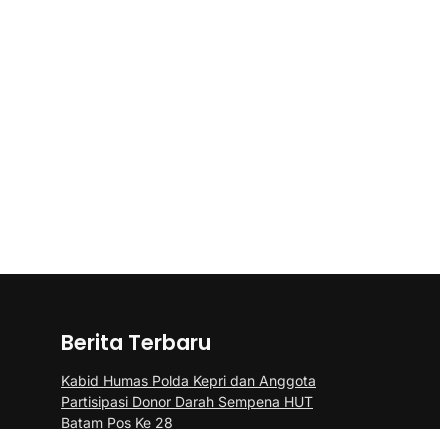
Berita Terbaru
Kabid Humas Polda Kepri dan Anggota
Partisipasi Donor Darah Sempena HUT
Batam Pos Ke 28