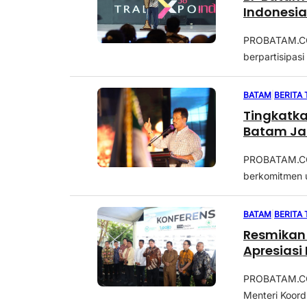
Indonesia
PROBATAM.CO,
berpartisipas
BATAM
|
BERITA
Tingkatk
Batam Ja
PROBATAM.CO,
berkomitmen u
BATAM
|
BERITA
Resmikan
Apresiasi
PROBATAM.CO,
Menteri Koord