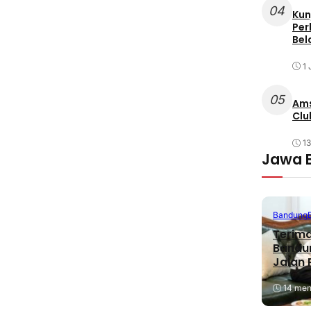
04
Kun
Per
Bel
1 
05
Ams
Clu
1
Jawa 
Bandung
Terima
Bandu
Jalan
14 meni