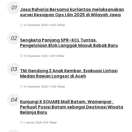
01
Jasa Raharja Bersama korlantas melaksanakan
survei Kesiapan Ops Lilin 2025 di Wilayah Jawa
13 Desember 2025
•
1.093 Dilihat
02
Sengketa Panjang SPR–KCL Tuntas,
Pengelolaan Blok Langgak Masuk Babak Baru
13 Desember 2025
•
1.081 Dilihat
03
TNI Gendong 2 Anak Kembar, Evakuasi Lintasi
Medan Rawan Longsor di Aceh
13 Desember 2025
•
1.040 Dilihat
04
Kunjungi K SQUARE Mall Batam, Wamenpar :
Perkuat Posisi Batam sebagai Destinasi Wisata
Belanja Baru
1 Januari 2026
•
919 Dilihat