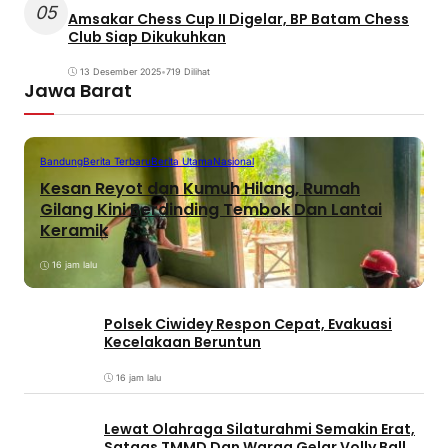
05
Amsakar Chess Cup II Digelar, BP Batam Chess
Club Siap Dikukuhkan
13 Desember 2025
•
719 Dilihat
Jawa Barat
Bandung
Berita Terbaru
Berita Utama
Nasional
Kesan Reyot dan Kumuh Hilang, Rumah
Gilang Kini Berdinding Tembok Dan Lantai
Keramik
16 jam lalu
Polsek Ciwidey Respon Cepat, Evakuasi
Kecelakaan Beruntun
16 jam lalu
Lewat Olahraga Silaturahmi Semakin Erat,
Satgas TMMD Dan Warga Gelar Volly Ball