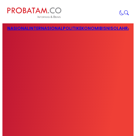
NASIONAL
INTERNASIONAL
POLITIK
EKONOMI
BISNIS
OLAHRAG