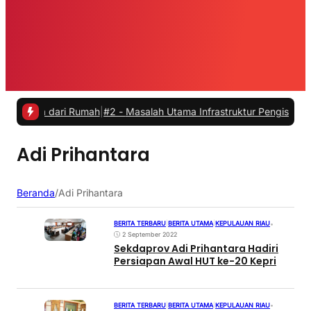
rja dari Rumah
|
#2 -
Masalah Utama Infrastruktur Pengisian Daya untu
Adi Prihantara
Beranda
/
Adi Prihantara
BERITA TERBARU
|
BERITA UTAMA
|
KEPULAUAN RIAU
•
2 September 2022
Sekdaprov Adi Prihantara Hadiri
Persiapan Awal HUT ke-20 Kepri
BERITA TERBARU
|
BERITA UTAMA
|
KEPULAUAN RIAU
•