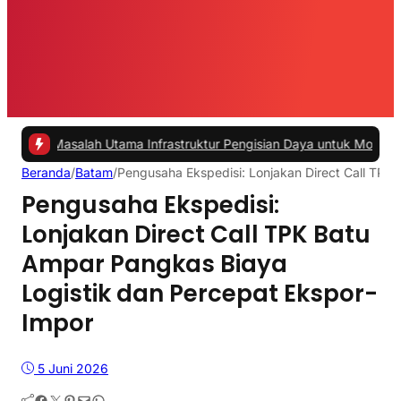
alah Utama Infrastruktur Pengisian Daya untuk Mobil Listrik yang P
Beranda
/
Batam
/
Pengusaha Ekspedisi: Lonjakan Direct Call TPK
Pengusaha Ekspedisi:
Lonjakan Direct Call TPK Batu
Ampar Pangkas Biaya
Logistik dan Percepat Ekspor-
Impor
5 Juni 2026
Facebook
Twitter
Pinterest
Mail
WhatsApp