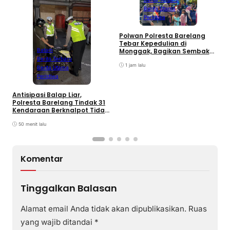
Berita Utama
Peristiwa
Polwan Polresta Barelang
D
Tebar Kepedulian di
y
Monggak, Bagikan Sembako
Batam
H
dan Bendera Merah Putih
Berita Terbaru
B
1 jam lalu
Berita Utama
Peristiwa
Antisipasi Balap Liar,
Polresta Barelang Tindak 31
Kendaraan Berknalpot Tidak
Sesuai Spesifikasi
50 menit lalu
Komentar
Tinggalkan Balasan
Alamat email Anda tidak akan dipublikasikan.
Ruas
yang wajib ditandai
*