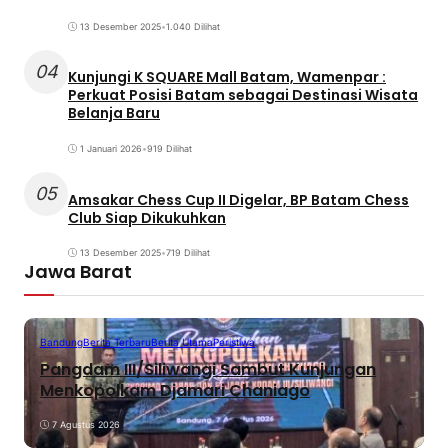
13 Desember 2025
•
1.040 Dilihat
04
Kunjungi K SQUARE Mall Batam, Wamenpar :
Perkuat Posisi Batam sebagai Destinasi Wisata
Belanja Baru
1 Januari 2026
•
919 Dilihat
05
Amsakar Chess Cup II Digelar, BP Batam Chess
Club Siap Dikukuhkan
13 Desember 2025
•
719 Dilihat
Jawa Barat
Bandung
Berita Terbaru
Berita Utama
Peristiwa
Pangdam III/Siliwangi Sambut Kunjungan
Menkopolkam Djamari Chaniago
7 Agustus 2026