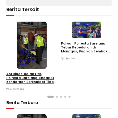
Berita Terkait
Batam
Berita Terbaru
Berita Utama
Peristiwa
Polwan Polresta Barelang
B
Tebar Kepedulian di
2
Monggak, Bagikan Sembako
Batam
M
dan Bendera Merah Putih
Berita Terbaru
1 jam lalu
Berita Utama
Peristiwa
Antisipasi Balap Liar,
Polresta Barelang Tindak 31
Kendaraan Berknalpot Tidak
Sesuai Spesifikasi
50 menit lalu
Berita Terbaru
Batam
Berita Terbaru