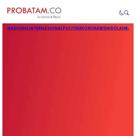
NASIONAL
INTERNASIONAL
POLITIK
EKONOMI
BISNIS
OLAHRAG