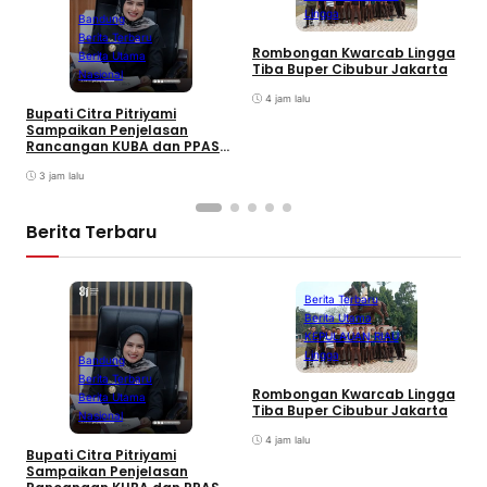
Lingga
Bandung
Berita Terbaru
Rombongan Kwarcab Lingga
Berita Utama
Tiba Buper Cibubur Jakarta
K
Nasional
d
4 jam lalu
T
Bupati Citra Pitriyami
D
Sampaikan Penjelasan
I
Rancangan KUBA dan PPASP
S
Tahun 2026
3 jam lalu
Berita Terbaru
Berita Terbaru
Berita Utama
KEPULAUAN RIAU
Lingga
Bandung
Berita Terbaru
Rombongan Kwarcab Lingga
Berita Utama
Tiba Buper Cibubur Jakarta
K
Nasional
d
4 jam lalu
T
Bupati Citra Pitriyami
D
Sampaikan Penjelasan
I