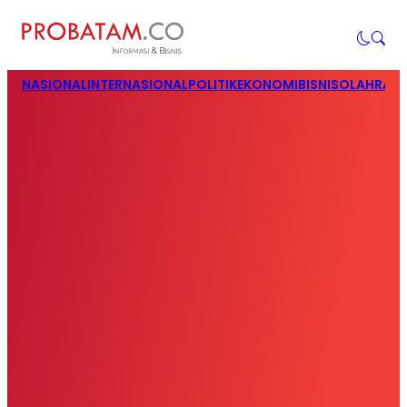
NASIONAL
INTERNASIONAL
POLITIK
EKONOMI
BISNIS
OLAHRAG