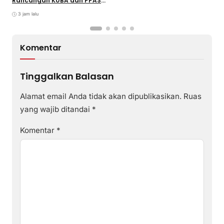
Rancangan KUBA dan PPASP
S
Tahun 2026
3 jam lalu
Komentar
Tinggalkan Balasan
Alamat email Anda tidak akan dipublikasikan.
Ruas
yang wajib ditandai
*
Komentar
*