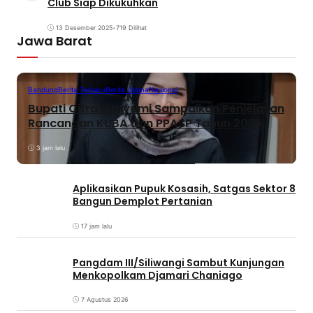
Club Siap Dikukuhkan
13 Desember 2025
•
719 Dilihat
Jawa Barat
Bandung
Berita Terbaru
Berita Utama
Nasional
Bupati Citra Pitriyami Sampaikan Penjelasan
Rancangan KUBA dan PPASP Tahun 2026
3 jam lalu
Aplikasikan Pupuk Kosasih, Satgas Sektor 8
Bangun Demplot Pertanian
17 jam lalu
Pangdam III/Siliwangi Sambut Kunjungan
Menkopolkam Djamari Chaniago
7 Agustus 2026