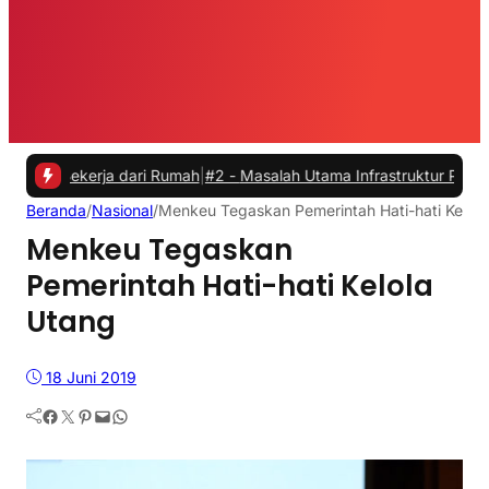
kerja dari Rumah
|
#2 -
Masalah Utama Infrastruktur Pengisian Daya u
Beranda
/
Nasional
/
Menkeu Tegaskan Pemerintah Hati-hati Kelola
Menkeu Tegaskan
Pemerintah Hati-hati Kelola
Utang
18 Juni 2019
Facebook
Twitter
Pinterest
Mail
WhatsApp