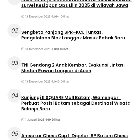
survei Kesiapan Ops Lilin 2025 di Wilayah Jawa
13 Desember 2025
•
1.094 Dilihat
02
Sengketa Panjang SPR–KCL Tuntas,
Pengelolaan Blok Langgak Masuk Babak Baru
13 Desember 2025
•
1.081 Dilihat
03
TNI Gendong 2 Anak Kembar, Evakuasi Lintasi
Medan Rawan Longsor di Aceh
13 Desember 2025
•
1.040 Dilihat
04
Kunjungi K SQUARE Mall Batam, Wamenpar :
Perkuat Posisi Batam sebagai Destinasi Wisata
Belanja Baru
1 Januari 2026
•
919 Dilihat
05
Amsakar Chess Cup II Digelar, BP Batam Chess