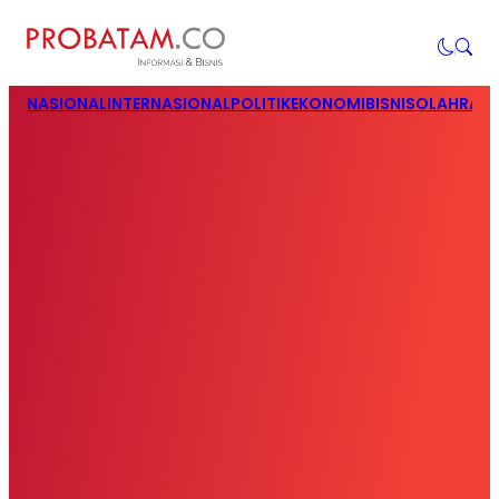
NASIONAL
INTERNASIONAL
POLITIK
EKONOMI
BISNIS
OLAHRAG