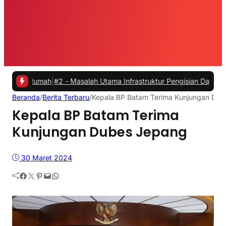
umah
|
#2 -
Masalah Utama Infrastruktur Pengisian Daya untuk Mobil Li
Beranda
/
Berita Terbaru
/
Kepala BP Batam Terima Kunjungan Du
Kepala BP Batam Terima
Kunjungan Dubes Jepang
30 Maret 2024
Facebook
Twitter
Pinterest
Mail
WhatsApp