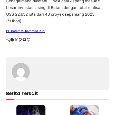
Sebagaimana diketahui, PMA asal Jepang masuk 5
besar investasi asing di Batam dengan total realisasi
US$ 22,652 juta dari 43 proyek sepanjang 2023.
(*/Jhon)
BP Batam
Muhammad Rudi
Facebook
Twitter
Pinterest
Mail
WhatsApp
Berita Terkait
Berita Terbaru
Berita Terbaru
Berita Utama
Berita Utama