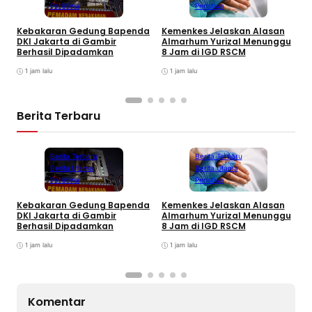
Peristiwa
Peristiwa
Kebakaran Gedung Bapenda
Kemenkes Jelaskan Alasan
E
DKI Jakarta di Gambir
Almarhum Yurizal Menunggu
U
Berhasil Dipadamkan
8 Jam di IGD RSCM
M
1 jam lalu
1 jam lalu
Berita Terbaru
Berita Terbaru
Berita Terbaru
Berita Utama
Berita Utama
Peristiwa
Peristiwa
Kebakaran Gedung Bapenda
Kemenkes Jelaskan Alasan
E
DKI Jakarta di Gambir
Almarhum Yurizal Menunggu
U
Berhasil Dipadamkan
8 Jam di IGD RSCM
M
1 jam lalu
1 jam lalu
Komentar