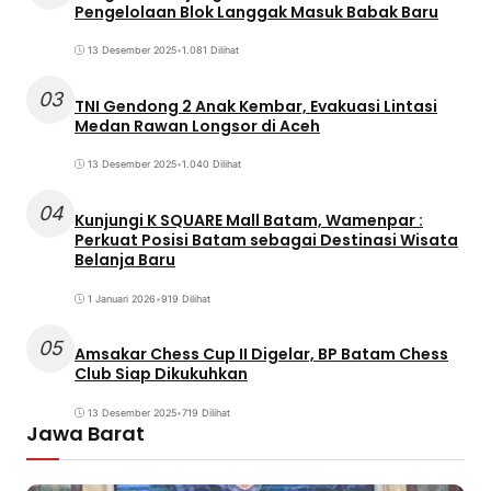
Pengelolaan Blok Langgak Masuk Babak Baru
13 Desember 2025
•
1.081 Dilihat
03
TNI Gendong 2 Anak Kembar, Evakuasi Lintasi
Medan Rawan Longsor di Aceh
13 Desember 2025
•
1.040 Dilihat
04
Kunjungi K SQUARE Mall Batam, Wamenpar :
Perkuat Posisi Batam sebagai Destinasi Wisata
Belanja Baru
1 Januari 2026
•
919 Dilihat
05
Amsakar Chess Cup II Digelar, BP Batam Chess
Club Siap Dikukuhkan
13 Desember 2025
•
719 Dilihat
Jawa Barat