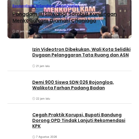
Bandung
Berita Terbaru
Berita Utama
Peristiwa
Pangdam III/Siliwangi Sambut Kunjungan
Menkopolkam Djamari Chaniago
21 jam lalu
Izin Videotron Dibekukan, Wali Kota Selidiki
Dugaan Pelanggaran Tata Ruang dan ASN
21 jam lalu
Demi 900 Siswa SDN 026 Bojongloa,
Walikota Farhan Padang Badan
22 jam lalu
Cegah Praktik Korupsi, Bupati Bandung
Dorong OPD Tindak Lanjuti Rekomendasi
KPK
7 Agustus 2026