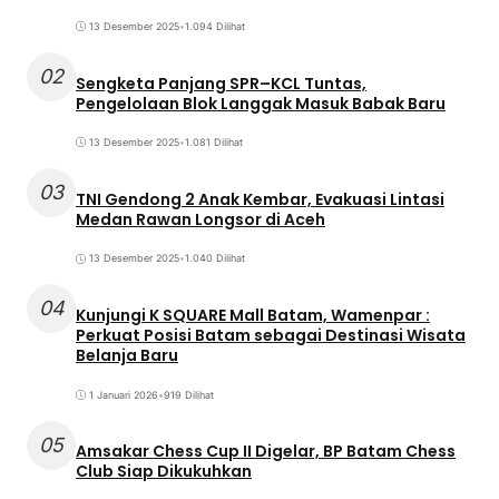
13 Desember 2025
•
1.094 Dilihat
02
Sengketa Panjang SPR–KCL Tuntas,
Pengelolaan Blok Langgak Masuk Babak Baru
13 Desember 2025
•
1.081 Dilihat
03
TNI Gendong 2 Anak Kembar, Evakuasi Lintasi
Medan Rawan Longsor di Aceh
13 Desember 2025
•
1.040 Dilihat
04
Kunjungi K SQUARE Mall Batam, Wamenpar :
Perkuat Posisi Batam sebagai Destinasi Wisata
Belanja Baru
1 Januari 2026
•
919 Dilihat
05
Amsakar Chess Cup II Digelar, BP Batam Chess
Club Siap Dikukuhkan