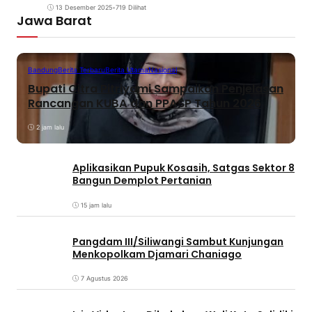
13 Desember 2025
•
719 Dilihat
Jawa Barat
Bandung
Berita Terbaru
Berita Utama
Nasional
Bupati Citra Pitriyami Sampaikan Penjelasan
Rancangan KUBA dan PPASP Tahun 2026
2 jam lalu
Aplikasikan Pupuk Kosasih, Satgas Sektor 8
Bangun Demplot Pertanian
15 jam lalu
Pangdam III/Siliwangi Sambut Kunjungan
Menkopolkam Djamari Chaniago
7 Agustus 2026