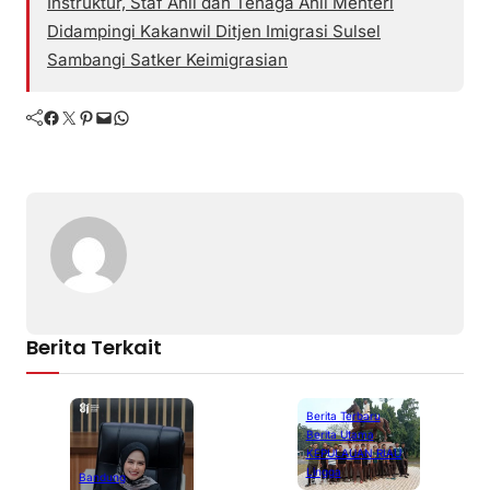
Instruktur, Staf Ahli dan Tenaga Ahli Menteri
Didampingi Kakanwil Ditjen Imigrasi Sulsel
Sambangi Satker Keimigrasian
Facebook
Twitter
Pinterest
Mail
WhatsApp
Berita Terkait
Berita Terbaru
Berita Utama
KEPULAUAN RIAU
Lingga
Bandung