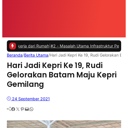
rja dari Rumah
|
#2 -
Masalah Utama Infrastruktur Pengisian Daya untu
Beranda
/
Berita Utama
/
Hari Jadi Kepri Ke 19, Rudi Gelorakan Ba
Hari Jadi Kepri Ke 19, Rudi
Gelorakan Batam Maju Kepri
Gemilang
24 September 2021
Facebook
Twitter
Pinterest
Mail
WhatsApp