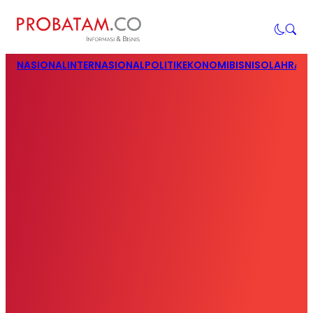
NASIONAL
INTERNASIONAL
POLITIK
EKONOMI
BISNIS
OLAHRAG