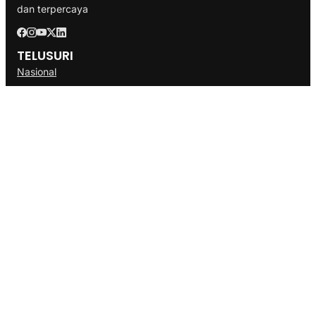
dan terpercaya
TELUSURI
Nasional
Internasional
Bisnis
Ekonomi
Politik
Olahraga
INFORMASI
Redaksi
Tentang Kami
Disclaimer
Pedoman Media Cyber
SOP