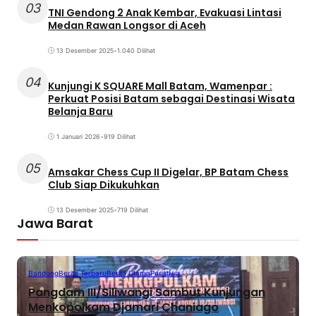
03
TNI Gendong 2 Anak Kembar, Evakuasi Lintasi
Medan Rawan Longsor di Aceh
13 Desember 2025
•
1.040 Dilihat
04
Kunjungi K SQUARE Mall Batam, Wamenpar :
Perkuat Posisi Batam sebagai Destinasi Wisata
Belanja Baru
1 Januari 2026
•
919 Dilihat
05
Amsakar Chess Cup II Digelar, BP Batam Chess
Club Siap Dikukuhkan
13 Desember 2025
•
719 Dilihat
Jawa Barat
Bandung
Berita Terbaru
Berita Utama
Peristiwa
Pangdam III/Siliwangi Sambut Kunjungan
Menkopolkam Djamari Chaniago