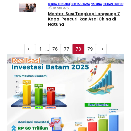
BERITA TERBARU
|
BERITA UTAMA
|
NATUNA
|
PILIHAN EDITOR
•
19 April 2019
Menteri Susi Tangkap Langsung 7
Kapal Pencuri Ikan Asal China di
Natuna
1
…
76
77
78
79