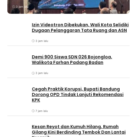
3 jam lalu
Izin Videotron Dibekukan, Wali Kota Selidiki
Dugaan Pelanggaran Tata Ruang dan ASN
3 jam lalu
Demi 900 Siswa SDN 026 Bojongloa,
Walikota Farhan Padang Badan
3 jam lalu
Cegah Praktik Korupsi, Bupati Bandung
Dorong OPD Tindak Lanjuti Rekomendasi
KPK
7 jam lalu
Kesan Reyot dan Kumuh Hilang, Rumah
Gilang Kini Berdinding Tembok Dan Lantai