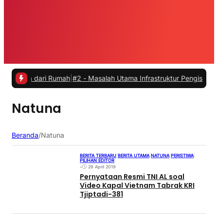
ja dari Rumah
|
#2 -
Masalah Utama Infrastruktur Pengisian Daya untu
Natuna
Beranda
/
Natuna
BERITA TERBARU
|
BERITA UTAMA
|
NATUNA
|
PERISTIWA
|
PILIHAN EDITOR
•
29 April 2019
Pernyataan Resmi TNI AL soal
Video Kapal Vietnam Tabrak KRI
Tjiptadi-381