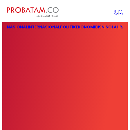
NASIONAL
INTERNASIONAL
POLITIK
EKONOMI
BISNIS
OLAHRAG