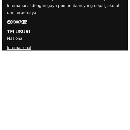
International dengan gaya pemberitaan yang cepat, akurat
dan terpercaya
TELUSURI
Nasional
Internasional
Bisnis
Ekonomi
Politik
Olahraga
INFORMASI
Redaksi
Tentang Kami
Disclaimer
Pedoman Media Cyber