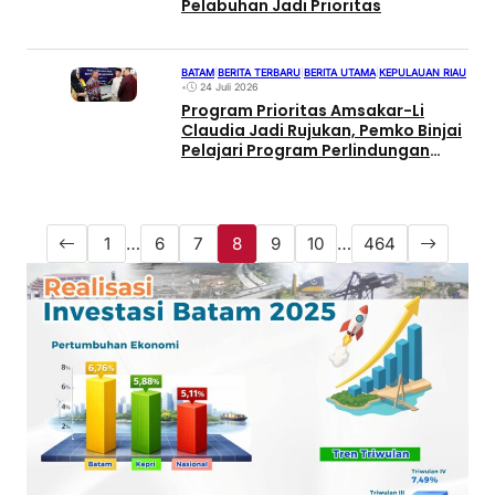
Pelabuhan Jadi Prioritas
BATAM
|
BERITA TERBARU
|
BERITA UTAMA
|
KEPULAUAN RIAU
•
24 Juli 2026
Program Prioritas Amsakar-Li
Claudia Jadi Rujukan, Pemko Binjai
Pelajari Program Perlindungan
Pekerja Rentan
1
…
6
7
8
9
10
…
464