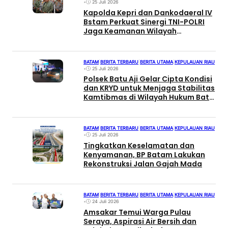
•
25 Juli 2026
Kapolda Kepri dan Dankodaeral IV
Bstam Perkuat Sinergi TNI-POLRI
Jaga Keamanan Wilayah
Kepulauan
BATAM
|
BERITA TERBARU
|
BERITA UTAMA
|
KEPULAUAN RIAU
•
25 Juli 2026
Polsek Batu Aji Gelar Cipta Kondisi
dan KRYD untuk Menjaga Stabilitas
Kamtibmas di Wilayah Hukum Batu
Aji
BATAM
|
BERITA TERBARU
|
BERITA UTAMA
|
KEPULAUAN RIAU
•
25 Juli 2026
Tingkatkan Keselamatan dan
Kenyamanan, BP Batam Lakukan
Rekonstruksi Jalan Gajah Mada
BATAM
|
BERITA TERBARU
|
BERITA UTAMA
|
KEPULAUAN RIAU
•
24 Juli 2026
Amsakar Temui Warga Pulau
Seraya, Aspirasi Air Bersih dan