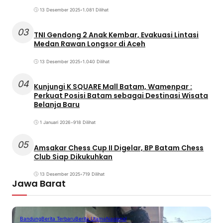
13 Desember 2025
•
1.081 Dilihat
03
TNI Gendong 2 Anak Kembar, Evakuasi Lintasi
Medan Rawan Longsor di Aceh
13 Desember 2025
•
1.040 Dilihat
04
Kunjungi K SQUARE Mall Batam, Wamenpar :
Perkuat Posisi Batam sebagai Destinasi Wisata
Belanja Baru
1 Januari 2026
•
918 Dilihat
05
Amsakar Chess Cup II Digelar, BP Batam Chess
Club Siap Dikukuhkan
13 Desember 2025
•
719 Dilihat
Jawa Barat
Bandung
Berita Terbaru
Berita Utama
Nasional