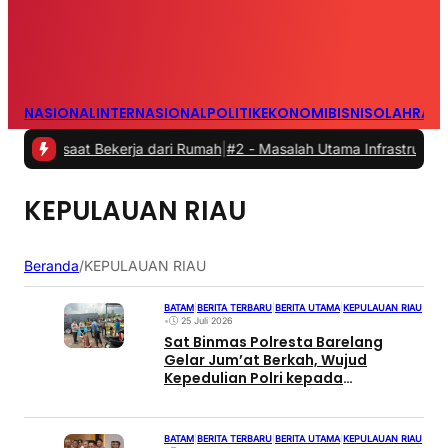
NASIONAL
INTERNASIONAL
POLITIK
EKONOMI
BISNIS
OLAHRAG
s saat Bekerja dari Rumah
|
#2 -
Masalah Utama Infrastruktur Pengisi
KEPULAUAN RIAU
Beranda
/
KEPULAUAN RIAU
BATAM
|
BERITA TERBARU
|
BERITA UTAMA
|
KEPULAUAN RIAU
•
25 Juli 2026
Sat Binmas Polresta Barelang
Gelar Jum’at Berkah, Wujud
Kepedulian Polri kepada
Masyarakat
BATAM
|
BERITA TERBARU
|
BERITA UTAMA
|
KEPULAUAN RIAU