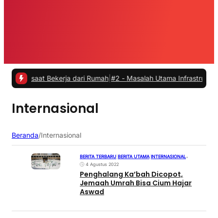
s saat Bekerja dari Rumah
|
#2 -
Masalah Utama Infrastruktur Pengisi
Internasional
Beranda
/
Internasional
BERITA TERBARU
|
BERITA UTAMA
|
INTERNASIONAL
•
4 Agustus 2022
Penghalang Ka’bah Dicopot,
Jemaah Umrah Bisa Cium Hajar
Aswad