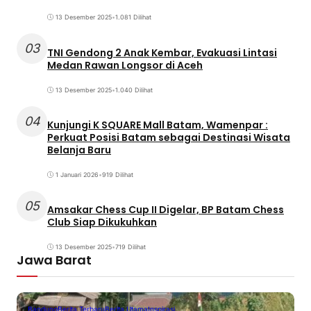
13 Desember 2025
•
1.081 Dilihat
03
TNI Gendong 2 Anak Kembar, Evakuasi Lintasi
Medan Rawan Longsor di Aceh
13 Desember 2025
•
1.040 Dilihat
04
Kunjungi K SQUARE Mall Batam, Wamenpar :
Perkuat Posisi Batam sebagai Destinasi Wisata
Belanja Baru
1 Januari 2026
•
919 Dilihat
05
Amsakar Chess Cup II Digelar, BP Batam Chess
Club Siap Dikukuhkan
13 Desember 2025
•
719 Dilihat
Jawa Barat
Bandung
Berita Terbaru
Berita Utama
Inspirasi