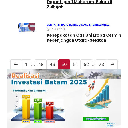
Diganti per 1 Muharam, Bukan 9
Zulhijah
BERITA TERBARU
|
BERITA UTAMA
|
INTERNASIONAL
•
28 Juli 2022
Kesepakatan Gas Uni Eropa Cermin
Kesenjangan Utara-Selatan
1
…
48
49
50
51
52
…
73