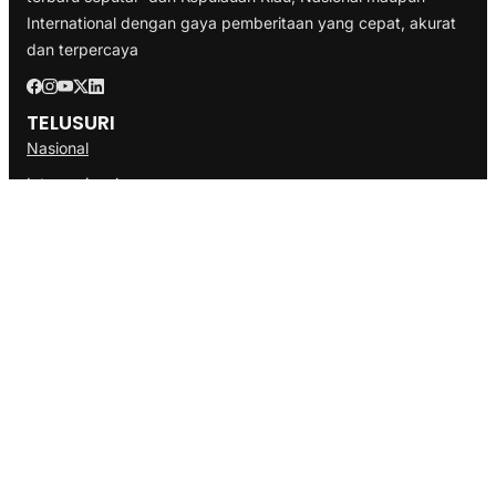
International dengan gaya pemberitaan yang cepat, akurat
dan terpercaya
TELUSURI
Nasional
Internasional
Bisnis
Ekonomi
Politik
Olahraga
INFORMASI
Redaksi
Tentang Kami
Disclaimer
Pedoman Media Cyber