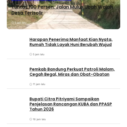
Tuntas 100 Persen, Jalan Mulus Ubah Wajah
Desa Terisolir
5 jam lalu
Harapan Penerima Manfaat Kian Nyata,
Rumah Tidak Layak Huni Berubah Wujud
5 jam lalu
Pemkab Bandung Perkuat Patroli Malam,
Cegah Begal, Miras dan Obat-Obatan
11 jam lalu
Bupati Citra Pitriyami Sampaikan
Penjelasan Rancangan KUBA dan PPASP
Tahun 2026
16 jam lalu