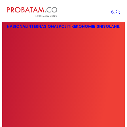
NASIONAL
INTERNASIONAL
POLITIK
EKONOMI
BISNIS
OLAHRAG