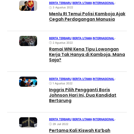
BERITA TERBARU
|
BERITA UTAMA
|
INTERNASIONAL
•
3 Agustus 2022
Menlu RI Temui Polisi Kamboja Ajak
Cegah Perdagangan Manusia
BERITA TERBARU
|
BERITA UTAMA
|
INTERNASIONAL
•
2 Agustus 2022
Ramai WNI Kena Tipu Lowongan
Kerja Tak Hanya di Kamboja, Mana
Saja?
BERITA TERBARU
|
BERITA UTAMA
|
INTERNASIONAL
•
1 Agustus 2022
Inggris Pilih Pengganti Boris
Johnson Hari Ini, Dua Kandidat
Bertarung
BERITA TERBARU
|
BERITA UTAMA
|
INTERNASIONAL
•
29 Juli 2022
Pertama Kali Kiswah Ka’bah