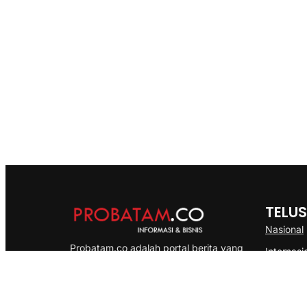
TELUS
Nasional
Probatam.co adalah portal berita yang
Internasi
menyajikan informasi terbaru seputar dan
Bisnis
Kepulauan Riau, Nasional maupun
Ekonomi
International dengan gaya pemberitaan