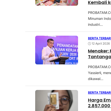
Kembali 
PROBATAM.CO
Minuman Indo
industri...
BERITA TERBAR
12 April 2026
Menaker: 
Tantanga
PROBATAM.CO,
Yassierli, me
dikawal...
BERITA TERBAR
Harga Ema
2.857.000