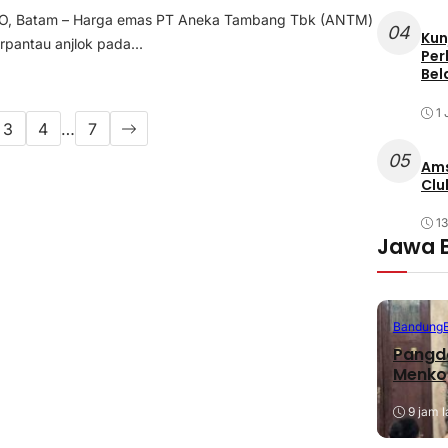
, Batam – Harga emas PT Aneka Tambang Tbk (ANTM)
04
Kun
rpantau anjlok pada...
Per
Bel
1 
3
4
…
7
05
Ams
Clu
1
Jawa 
Bandung
Pangda
Menko
9 jam l