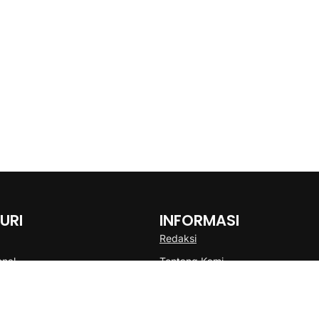
URI
INFORMASI
Redaksi
onal
Tentang Kami
Disclaimer
Pedoman Media Cyber