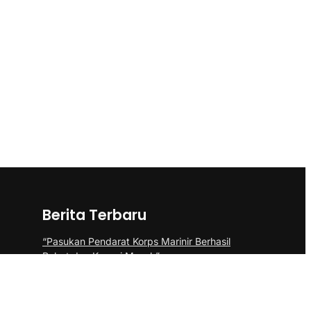
Berita Terbaru
“Pasukan Pendarat Korps Marinir Berhasil
Rebut dan Kuasai Musuh”
BP Batam Perkuat Pembinaan Talenta
Muda Lewat Batam Prime International