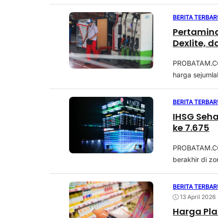
BERITA TERBAR
Pertamina
Dexlite, d
PROBATAM.CO,
harga sejumla
BERITA TERBAR
IHSG Seha
ke 7.675
PROBATAM.CO,
berakhir di z
BERITA TERBAR
13 April 2026
Harga Pla