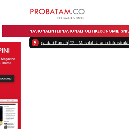
NASIONAL
INTERNASIONAL
POLITIK
EKONOMI
BISNI
saat Bekerja dari Rumah
|
#2 -
Masalah Utama Infrastruktur Pengisian