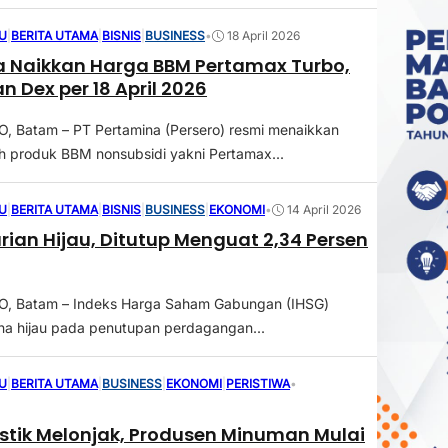
U
|
BERITA UTAMA
|
BISNIS
|
BUSINESS
•
18 April 2026
 Naikkan Harga BBM Pertamax Turbo,
an Dex per 18 April 2026
 Batam – PT Pertamina (Persero) resmi menaikkan
h produk BBM nonsubsidi yakni Pertamax...
U
|
BERITA UTAMA
|
BISNIS
|
BUSINESS
|
EKONOMI
•
14 April 2026
rian Hijau, Ditutup Menguat 2,34 Persen
 Batam – Indeks Harga Saham Gabungan (IHSG)
ona hijau pada penutupan perdagangan...
U
|
BERITA UTAMA
|
BUSINESS
|
EKONOMI
|
PERISTIWA
•
stik Melonjak, Produsen Minuman Mulai