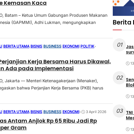
ke Kemasan Kaca
, Batam – Ketua Umum Gabungan Produsen Makanan
Berita
nesia (GAPMMI), Adhi Lukman, mengungkapkan
01
Jas
U
|
BERITA UTAMA
|
BISNIS
|
BUSINESS
|
EKONOMI
|
POLITIK
•
sur
Perjanjian Kerja Bersama Harus Dikawal,
1
n Ada pada Implementasi
02
Sen
 Jakarta — Menteri Ketenagakerjaan (Menaker),
Blo
negaskan bahwa Perjanjian Kerja Bersama (PKB) harus
1
03
U
|
BERITA UTAMA
|
BISNIS
|
BUSINESS
|
EKONOMI
TNI
•
3 April 2026
Med
s Antam Anjlok Rp 65 Ribu Jadi Rp
 per Gram
1