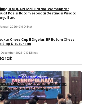
jungi K SQUARE Mall Batam, Wamenpar :
kuat Posisi Batam sebagai Destinasi Wisata
anja Baru
Januari 2026
•
919 Dilihat
akar Chess Cup II Digelar, BP Batam Chess
b Siap Dikukuhkan
3 Desember 2025
•
719 Dilihat
Barat
Berita Terbaru
Berita Utama
Peristiwa
m III/Siliwangi Sambut Kunjungan
polkam Djamari Chaniago
alu