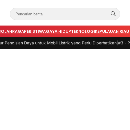
S
OLAHRAGA
PERISTIWA
GAYA HIDUP
TEKNOLOGI
KEPULAUAN RIAU
 Daya untuk Mobil Listrik yang Perlu Diperhatikan
|
#3 -
Panduan Bela