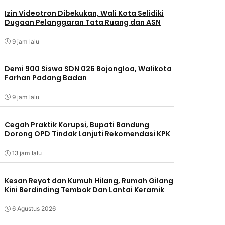
Izin Videotron Dibekukan, Wali Kota Selidiki
Dugaan Pelanggaran Tata Ruang dan ASN
9 jam lalu
Demi 900 Siswa SDN 026 Bojongloa, Walikota
Farhan Padang Badan
9 jam lalu
Cegah Praktik Korupsi, Bupati Bandung
Dorong OPD Tindak Lanjuti Rekomendasi KPK
13 jam lalu
Kesan Reyot dan Kumuh Hilang, Rumah Gilang
Kini Berdinding Tembok Dan Lantai Keramik
6 Agustus 2026