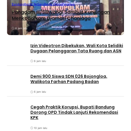
Bandung
Berita Terbaru
Berita Utama
Peristiwa
Pangdam III/Siliwangi Sambut Kunjungan
Menkopolkam Djamari Chaniago
6 jam lalu
Izin Videotron Dibekukan, Wali Kota Selidiki
Dugaan Pelanggaran Tata Ruang dan ASN
6 jam lalu
Demi 900 Siswa SDN 026 Bojongloa,
Walikota Farhan Padang Badan
6 jam lalu
Cegah Praktik Korupsi, Bupati Bandung
Dorong OPD Tindak Lanjuti Rekomendasi
KPK
10 jam lalu