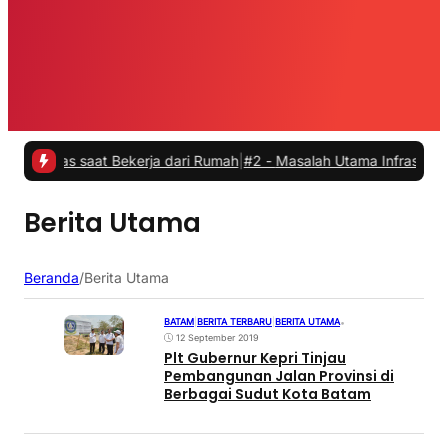
tas saat Bekerja dari Rumah
|
#2 -
Masalah Utama Infrastruktur Pengi
Berita Utama
Beranda
/
Berita Utama
BATAM
|
BERITA TERBARU
|
BERITA UTAMA
•
12 September 2019
Plt Gubernur Kepri Tinjau
Pembangunan Jalan Provinsi di
Berbagai Sudut Kota Batam