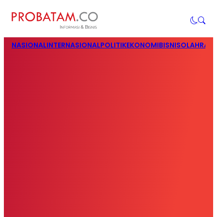
NASIONAL
INTERNASIONAL
POLITIK
EKONOMI
BISNIS
OLAHRAG