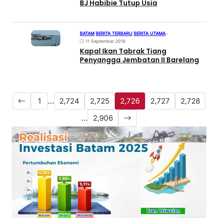
BJ Habibie Tutup Usia
BATAM
|
BERITA TERBARU
|
BERITA UTAMA
•
11 September 2019
Kapal Ikan Tabrak Tiang
Penyangga Jembatan II Barelang
1
…
2,724
2,725
2,726
2,727
2,728
…
2,906