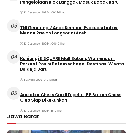
Pengelolaan Blok Langgak Masuk Babak Baru
13 Desember 2025
•
1.081 Dilihat
03
TNI Gendong 2 Anak Kembar, Evakuasi Lintasi
Medan Rawan Longsor di Aceh
13 Desember 2025
•
1.040 Dilihat
04
Kunjungi K SQUARE Mall Batam, Wamenpar :
Perkuat Posisi Batam sebagai Destinasi Wisata
Belanja Baru
1 Januari 2026
•
919 Dilihat
05
Amsakar Chess Cup II Digelar, BP Batam Chess
Club Siap Dikukuhkan
13 Desember 2025
•
719 Dilihat
Jawa Barat