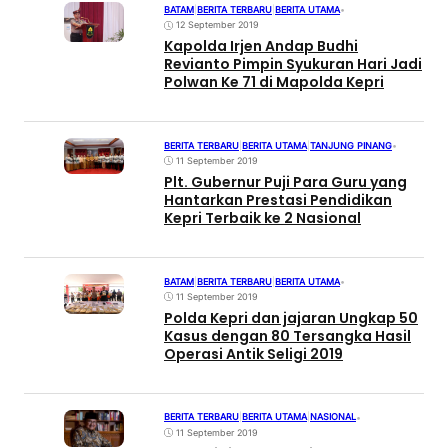
BATAM
|
BERITA TERBARU
|
BERITA UTAMA
•
12 September 2019
Kapolda Irjen Andap Budhi
Revianto Pimpin Syukuran Hari Jadi
Polwan Ke 71 di Mapolda Kepri
BERITA TERBARU
|
BERITA UTAMA
|
TANJUNG PINANG
•
11 September 2019
Plt. Gubernur Puji Para Guru yang
Hantarkan Prestasi Pendidikan
Kepri Terbaik ke 2 Nasional
BATAM
|
BERITA TERBARU
|
BERITA UTAMA
•
11 September 2019
Polda Kepri dan jajaran Ungkap 50
Kasus dengan 80 Tersangka Hasil
Operasi Antik Seligi 2019
BERITA TERBARU
|
BERITA UTAMA
|
NASIONAL
•
11 September 2019