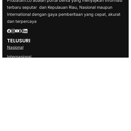
Probatam.co adalah portal berita yang menyajikan informasi
terbaru seputar dan Kepulauan Riau, Nasional maupun
International dengan gaya pemberitaan yang cepat, akurat
dan terpercaya
TELUSURI
Nasional
Internasional
Bisnis
Ekonomi
Politik
Olahraga
INFORMASI
Redaksi
Tentang Kami
Disclaimer