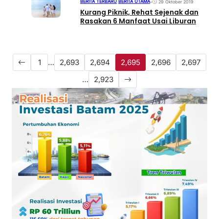
BERITA TERBARU
|
BERITA UTAMA
•
29 Oktober 2019
Kurang Piknik, Rehat Sejenak dan
Rasakan 6 Manfaat Usai Liburan
1
…
2,693
2,694
2,695
2,696
2,697
…
2,923