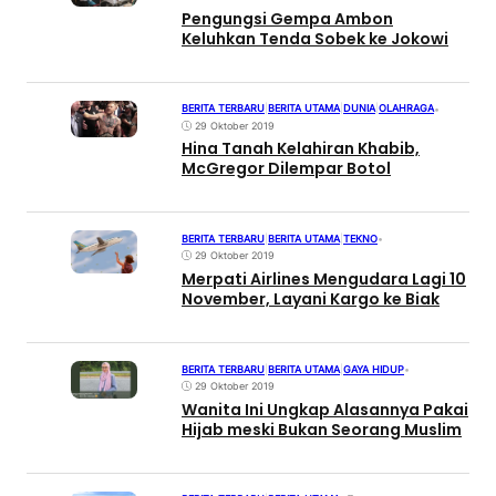
Pengungsi Gempa Ambon
Keluhkan Tenda Sobek ke Jokowi
BERITA TERBARU
|
BERITA UTAMA
|
DUNIA
|
OLAHRAGA
•
29 Oktober 2019
Hina Tanah Kelahiran Khabib,
McGregor Dilempar Botol
BERITA TERBARU
|
BERITA UTAMA
|
TEKNO
•
29 Oktober 2019
Merpati Airlines Mengudara Lagi 10
November, Layani Kargo ke Biak
BERITA TERBARU
|
BERITA UTAMA
|
GAYA HIDUP
•
29 Oktober 2019
Wanita Ini Ungkap Alasannya Pakai
Hijab meski Bukan Seorang Muslim