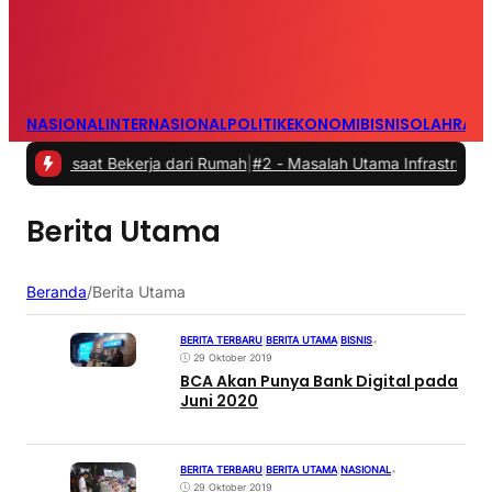
NASIONAL
INTERNASIONAL
POLITIK
EKONOMI
BISNIS
OLAHRAG
s saat Bekerja dari Rumah
|
#2 -
Masalah Utama Infrastruktur Pengisi
Berita Utama
Beranda
/
Berita Utama
BERITA TERBARU
|
BERITA UTAMA
|
BISNIS
•
29 Oktober 2019
BCA Akan Punya Bank Digital pada
Juni 2020
BERITA TERBARU
|
BERITA UTAMA
|
NASIONAL
•
29 Oktober 2019