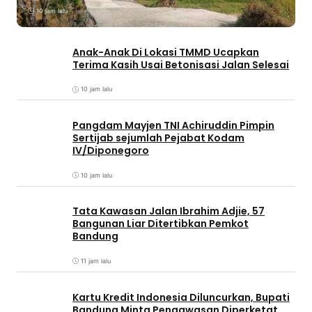
10 jam lalu
Anak-Anak Di Lokasi TMMD Ucapkan
Terima Kasih Usai Betonisasi Jalan Selesai
10 jam lalu
Pangdam Mayjen TNI Achiruddin Pimpin
Sertijab sejumlah Pejabat Kodam
IV/Diponegoro
10 jam lalu
Tata Kawasan Jalan Ibrahim Adjie, 57
Bangunan Liar Ditertibkan Pemkot
Bandung
11 jam lalu
Kartu Kredit Indonesia Diluncurkan, Bupati
Bandung Minta Pengawasan Diperketat