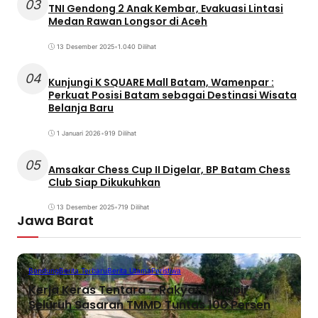
03
TNI Gendong 2 Anak Kembar, Evakuasi Lintasi
Medan Rawan Longsor di Aceh
13 Desember 2025
•
1.040 Dilihat
04
Kunjungi K SQUARE Mall Batam, Wamenpar :
Perkuat Posisi Batam sebagai Destinasi Wisata
Belanja Baru
1 Januari 2026
•
919 Dilihat
05
Amsakar Chess Cup II Digelar, BP Batam Chess
Club Siap Dikukuhkan
13 Desember 2025
•
719 Dilihat
Jawa Barat
Bandung
Berita Terbaru
Berita Utama
Peristiwa
Kerja Keras Tentara – Rakyat, Hampir
Seluruh Sasaran TMMD Tuntas 100 Persen