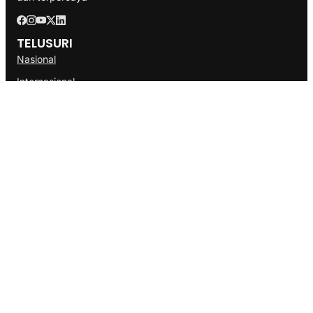
TELUSURI
Nasional
Internasional
Bisnis
Ekonomi
Politik
Olahraga
INFORMASI
Redaksi
Tentang Kami
Disclaimer
Pedoman Media Cyber
SOP