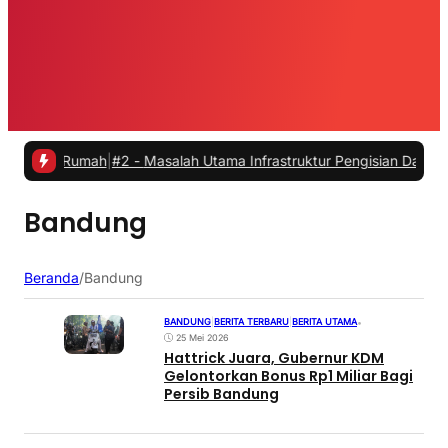
ri Rumah
|
#2 -
Masalah Utama Infrastruktur Pengisian Daya untuk Mobi
Bandung
Beranda
/
Bandung
BANDUNG
|
BERITA TERBARU
|
BERITA UTAMA
•
25 Mei 2026
Hattrick Juara, Gubernur KDM
Gelontorkan Bonus Rp1 Miliar Bagi
Persib Bandung