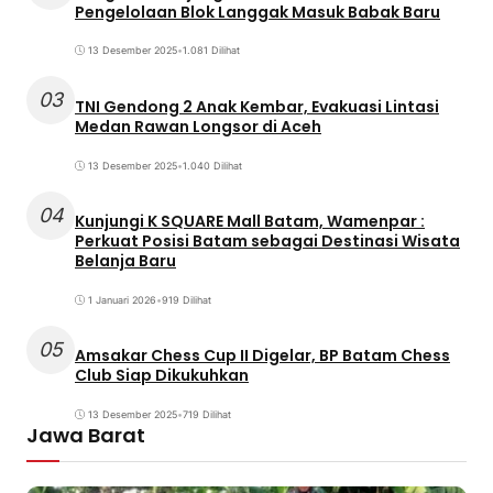
Pengelolaan Blok Langgak Masuk Babak Baru
13 Desember 2025
•
1.081 Dilihat
03
TNI Gendong 2 Anak Kembar, Evakuasi Lintasi
Medan Rawan Longsor di Aceh
13 Desember 2025
•
1.040 Dilihat
04
Kunjungi K SQUARE Mall Batam, Wamenpar :
Perkuat Posisi Batam sebagai Destinasi Wisata
Belanja Baru
1 Januari 2026
•
919 Dilihat
05
Amsakar Chess Cup II Digelar, BP Batam Chess
Club Siap Dikukuhkan
13 Desember 2025
•
719 Dilihat
Jawa Barat