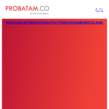
NASIONAL
INTERNASIONAL
POLITIK
EKONOMI
BISNIS
OLAHRAG