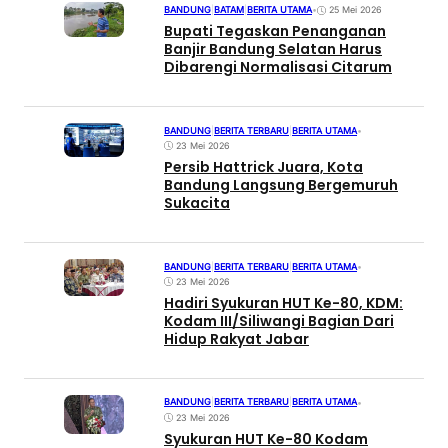
BANDUNG
|
BATAM
|
BERITA UTAMA
•
25 Mei 2026
Bupati Tegaskan Penanganan
Banjir Bandung Selatan Harus
Dibarengi Normalisasi Citarum
BANDUNG
|
BERITA TERBARU
|
BERITA UTAMA
•
23 Mei 2026
Persib Hattrick Juara, Kota
Bandung Langsung Bergemuruh
Sukacita
BANDUNG
|
BERITA TERBARU
|
BERITA UTAMA
•
23 Mei 2026
Hadiri Syukuran HUT Ke-80, KDM:
Kodam III/Siliwangi Bagian Dari
Hidup Rakyat Jabar
BANDUNG
|
BERITA TERBARU
|
BERITA UTAMA
•
23 Mei 2026
Syukuran HUT Ke-80 Kodam