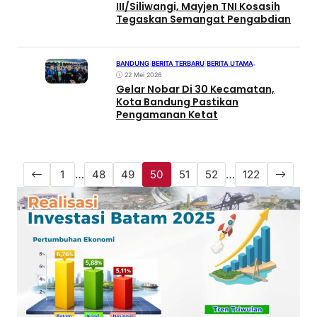
III/Siliwangi, Mayjen TNI Kosasih
Tegaskan Semangat Pengabdian
BANDUNG
|
BERITA TERBARU
|
BERITA UTAMA
•
22 Mei 2026
Gelar Nobar Di 30 Kecamatan,
Kota Bandung Pastikan
Pengamanan Ketat
1
…
48
49
50
51
52
…
122