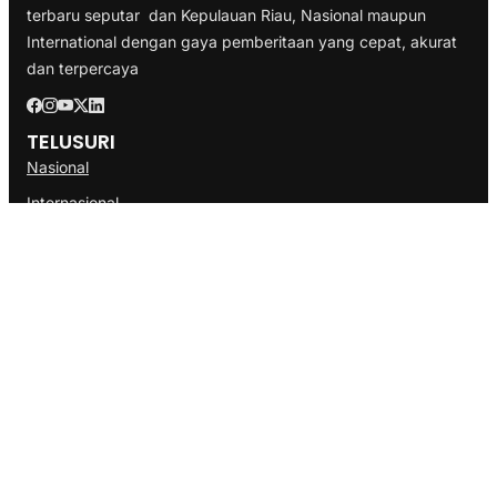
terbaru seputar dan Kepulauan Riau, Nasional maupun
International dengan gaya pemberitaan yang cepat, akurat
dan terpercaya
TELUSURI
Nasional
Internasional
Bisnis
Ekonomi
Politik
Olahraga
INFORMASI
Redaksi
Tentang Kami
Disclaimer