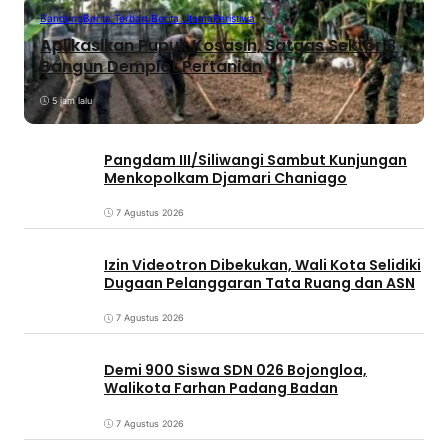
Bandung
Berita Terbaru
Berita Utama
Peristiwa
Aplikasikan Pupuk Kosasih, Satgas Sektor 8
Bangun Demplot Pertanian
5 jam lalu
Pangdam III/Siliwangi Sambut Kunjungan
Menkopolkam Djamari Chaniago
7 Agustus 2026
Izin Videotron Dibekukan, Wali Kota Selidiki
Dugaan Pelanggaran Tata Ruang dan ASN
7 Agustus 2026
Demi 900 Siswa SDN 026 Bojongloa,
Walikota Farhan Padang Badan
7 Agustus 2026